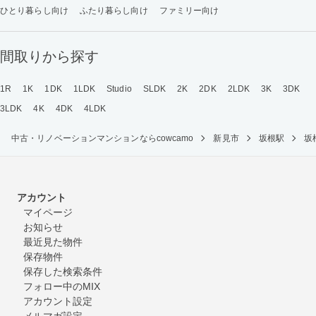
ひとり暮らし向け
ふたり暮らし向け
ファミリー向け
間取りから探す
1R
1K
1DK
1LDK
Studio
SLDK
2K
2DK
2LDK
3K
3DK
3LDK
4K
4DK
4LDK
中古・リノベーションマンションならcowcamo
新見市
坂根駅
坂
アカウント
マイページ
お知らせ
最近見た物件
保存物件
保存した検索条件
フォロー中のMIX
アカウント設定
メルマガ設定