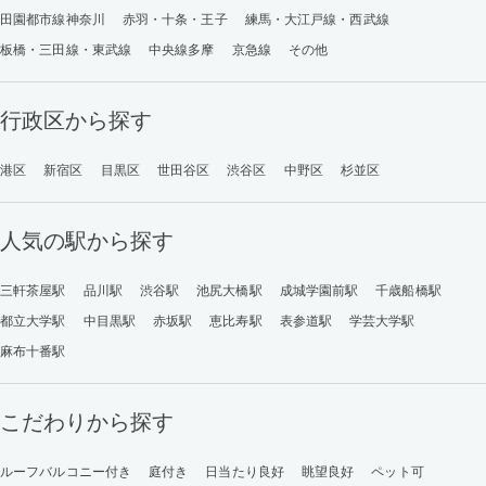
田園都市線神奈川
赤羽・十条・王子
練馬・大江戸線・西武線
板橋・三田線・東武線
中央線多摩
京急線
その他
行政区から探す
港区
新宿区
目黒区
世田谷区
渋谷区
中野区
杉並区
人気の駅から探す
三軒茶屋駅
品川駅
渋谷駅
池尻大橋駅
成城学園前駅
千歳船橋駅
都立大学駅
中目黒駅
赤坂駅
恵比寿駅
表参道駅
学芸大学駅
麻布十番駅
こだわりから探す
ルーフバルコニー付き
庭付き
日当たり良好
眺望良好
ペット可