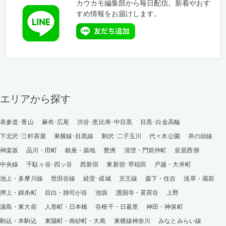
カウカモ編集部から毎日配信。新着やおす
すめ情報をお届けします。
エリアから探す
表参道･青山
麻布･広尾
渋谷･恵比寿･中目黒
目黒･白金高輪
下北沢･三軒茶屋
東横線･目黒線
駒沢･二子玉川
代々木公園
井の頭線
神楽坂
品川・田町
銀座・築地
豊洲
清澄・門前仲町
皇居西側
中央線
千駄ヶ谷･四ッ谷
西新宿
東新宿･早稲田
戸越・大井町
池上・多摩川線
世田谷線
経堂･成城
京王線
森下・住吉
浅草・蔵前
押上・錦糸町
目白・雑司が谷
池袋
護国寺・茗荷谷
上野
湯島・東大前
人形町・日本橋
谷根千・日暮里
神田・神保町
駒込・本駒込
東陽町・南砂町・大島
東横線神奈川
みなとみらい線