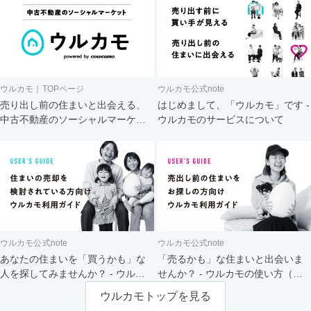
ウルカモ｜TOPページ
ウルカモ公式note
売り出し前の住まいと出会える、
はじめまして、「ウルカモ」です -
中古不動産のソーシャルマーケッ
ウルカモのサービスについて
ト
ウルカモ公式note
ウルカモ公式note
あなたの住まいを「買うかも」な
「売るかも」な住まいと出会いま
人を探してみませんか？ - ウルカ
せんか？ - ウルカモの使い方（買
モの使い方（売主さま向け）
主さま向け）
ウルカモトップを見る