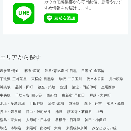
カウカモ編集部から毎日配信。新着やおす
すめ情報をお届けします。
エリアから探す
表参道･青山
麻布･広尾
渋谷･恵比寿･中目黒
目黒･白金高輪
下北沢･三軒茶屋
東横線･目黒線
駒沢･二子玉川
代々木公園
井の頭線
神楽坂
品川・田町
銀座・築地
豊洲
清澄・門前仲町
皇居西側
中央線
千駄ヶ谷･四ッ谷
西新宿
東新宿･早稲田
戸越・大井町
池上・多摩川線
世田谷線
経堂･成城
京王線
森下・住吉
浅草・蔵前
押上・錦糸町
目白・雑司が谷
池袋
護国寺・茗荷谷
上野
湯島・東大前
人形町・日本橋
谷根千・日暮里
神田・神保町
駒込・本駒込
東陽町・南砂町・大島
東横線神奈川
みなとみらい線