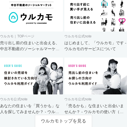
ウルカモ｜TOPページ
ウルカモ公式note
売り出し前の住まいと出会える、
はじめまして、「ウルカモ」です -
中古不動産のソーシャルマーケッ
ウルカモのサービスについて
ト
ウルカモ公式note
ウルカモ公式note
あなたの住まいを「買うかも」な
「売るかも」な住まいと出会いま
人を探してみませんか？ - ウルカ
せんか？ - ウルカモの使い方（買
モの使い方（売主さま向け）
主さま向け）
ウルカモトップを見る