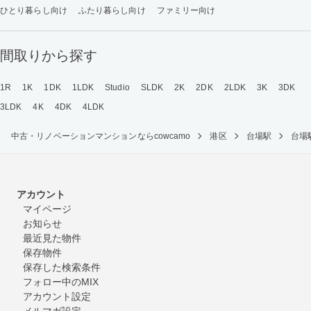
ひとり暮らし向け
ふたり暮らし向け
ファミリー向け
間取りから探す
1R
1K
1DK
1LDK
Studio
SLDK
2K
2DK
2LDK
3K
3DK
3LDK
4K
4DK
4LDK
中古・リノベーションマンションならcowcamo
港区
台場駅
台場
アカウント
マイページ
お知らせ
最近見た物件
保存物件
保存した検索条件
フォロー中のMIX
アカウント設定
メルマガ設定