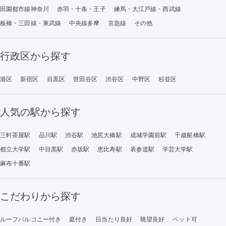
田園都市線神奈川
赤羽・十条・王子
練馬・大江戸線・西武線
板橋・三田線・東武線
中央線多摩
京急線
その他
行政区から探す
港区
新宿区
目黒区
世田谷区
渋谷区
中野区
杉並区
人気の駅から探す
三軒茶屋駅
品川駅
渋谷駅
池尻大橋駅
成城学園前駅
千歳船橋駅
都立大学駅
中目黒駅
赤坂駅
恵比寿駅
表参道駅
学芸大学駅
麻布十番駅
こだわりから探す
ルーフバルコニー付き
庭付き
日当たり良好
眺望良好
ペット可