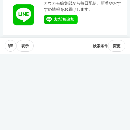
カウカモ編集部から毎日配信。新着やおす
すめ情報をお届けします。
表示
検索条件
変更
エリアから探す
表参道･青山
麻布･広尾
渋谷･恵比寿･中目黒
目黒･白金高輪
下北沢･三軒茶屋
東横線･目黒線
駒沢･二子玉川
代々木公園
井の頭線
神楽坂
品川・田町
銀座・築地
豊洲
清澄・門前仲町
皇居西側
中央線
千駄ヶ谷･四ッ谷
西新宿
東新宿･早稲田
戸越・大井町
池上・多摩川線
世田谷線
経堂･成城
京王線
森下・住吉
浅草・蔵前
押上・錦糸町
目白・雑司が谷
池袋
護国寺・茗荷谷
上野
湯島・東大前
人形町・日本橋
谷根千・日暮里
神田・神保町
駒込・本駒込
東陽町・南砂町・大島
東横線神奈川
みなとみらい線