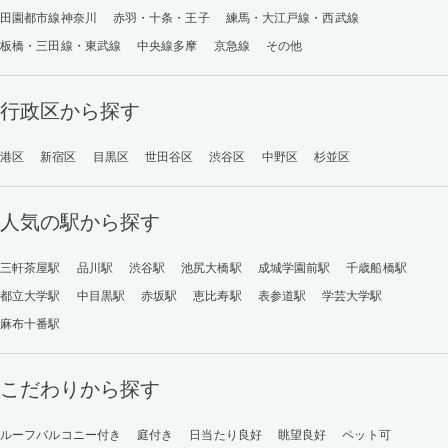
田園都市線神奈川
赤羽・十条・王子
練馬・大江戸線・西武線
板橋・三田線・東武線
中央線多摩
京急線
その他
行政区から探す
港区
新宿区
目黒区
世田谷区
渋谷区
中野区
杉並区
人気の駅から探す
三軒茶屋駅
品川駅
渋谷駅
池尻大橋駅
成城学園前駅
千歳船橋駅
都立大学駅
中目黒駅
赤坂駅
恵比寿駅
表参道駅
学芸大学駅
麻布十番駅
こだわりから探す
ルーフバルコニー付き
庭付き
日当たり良好
眺望良好
ペット可