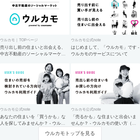
ウルカモ｜TOPページ
ウルカモ公式note
売り出し前の住まいと出会える、
はじめまして、「ウルカモ」です -
中古不動産のソーシャルマーケッ
ウルカモのサービスについて
ト
ウルカモ公式note
ウルカモ公式note
あなたの住まいを「買うかも」な
「売るかも」な住まいと出会いま
人を探してみませんか？ - ウルカ
せんか？ - ウルカモの使い方（買
モの使い方（売主さま向け）
主さま向け）
ウルカモトップを見る