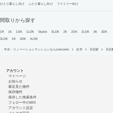
ひとり暮らし向け
ふたり暮らし向け
ファミリー向け
間取りから探す
1R
1K
1DK
1LDK
Studio
SLDK
2K
2DK
2LDK
3K
3DK
3LDK
4K
4DK
4LDK
中古・リノベーションマンションならcowcamo
呉市
天応駅
天応
アカウント
マイページ
お知らせ
最近見た物件
保存物件
保存した検索条件
フォロー中のMIX
アカウント設定
メルマガ設定