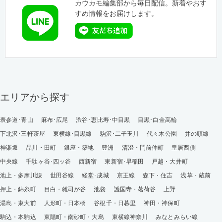
カウカモ編集部から毎日配信。新着やおす
すめ情報をお届けします。
エリアから探す
表参道･青山
麻布･広尾
渋谷･恵比寿･中目黒
目黒･白金高輪
下北沢･三軒茶屋
東横線･目黒線
駒沢･二子玉川
代々木公園
井の頭線
神楽坂
品川・田町
銀座・築地
豊洲
清澄・門前仲町
皇居西側
中央線
千駄ヶ谷･四ッ谷
西新宿
東新宿･早稲田
戸越・大井町
池上・多摩川線
世田谷線
経堂･成城
京王線
森下・住吉
浅草・蔵前
押上・錦糸町
目白・雑司が谷
池袋
護国寺・茗荷谷
上野
湯島・東大前
人形町・日本橋
谷根千・日暮里
神田・神保町
駒込・本駒込
東陽町・南砂町・大島
東横線神奈川
みなとみらい線