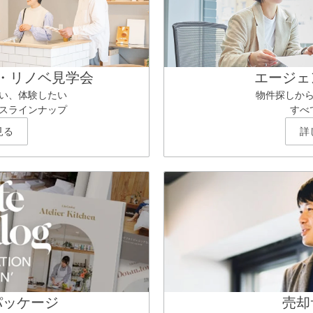
・リノベ見学会
エージェ
い、体験したい
物件探しか
スラインナップ
すべ
見る
詳
パッケージ
売却