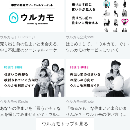
ウルカモ｜TOPページ
ウルカモ公式note
売り出し前の住まいと出会える、
はじめまして、「ウルカモ」です -
中古不動産のソーシャルマーケッ
ウルカモのサービスについて
ト
ウルカモ公式note
ウルカモ公式note
あなたの住まいを「買うかも」な
「売るかも」な住まいと出会いま
人を探してみませんか？ - ウルカ
せんか？ - ウルカモの使い方（買
モの使い方（売主さま向け）
主さま向け）
ウルカモトップを見る