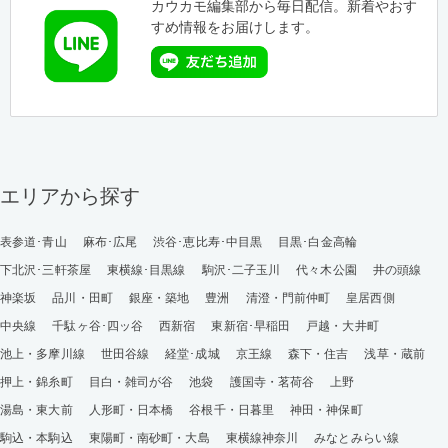
カウカモ編集部から毎日配信。新着やおす
すめ情報をお届けします。
エリアから探す
表参道･青山
麻布･広尾
渋谷･恵比寿･中目黒
目黒･白金高輪
下北沢･三軒茶屋
東横線･目黒線
駒沢･二子玉川
代々木公園
井の頭線
神楽坂
品川・田町
銀座・築地
豊洲
清澄・門前仲町
皇居西側
中央線
千駄ヶ谷･四ッ谷
西新宿
東新宿･早稲田
戸越・大井町
池上・多摩川線
世田谷線
経堂･成城
京王線
森下・住吉
浅草・蔵前
押上・錦糸町
目白・雑司が谷
池袋
護国寺・茗荷谷
上野
湯島・東大前
人形町・日本橋
谷根千・日暮里
神田・神保町
駒込・本駒込
東陽町・南砂町・大島
東横線神奈川
みなとみらい線