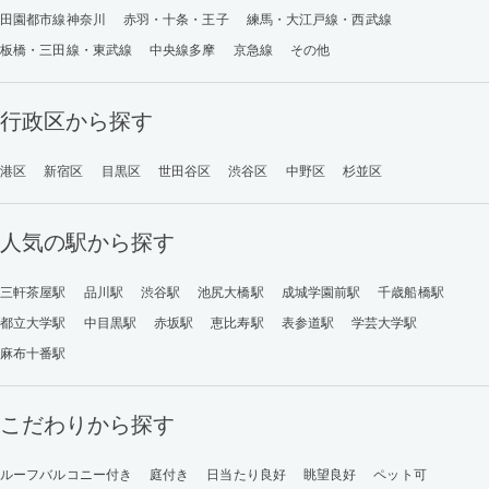
田園都市線神奈川
赤羽・十条・王子
練馬・大江戸線・西武線
板橋・三田線・東武線
中央線多摩
京急線
その他
行政区から探す
港区
新宿区
目黒区
世田谷区
渋谷区
中野区
杉並区
人気の駅から探す
三軒茶屋駅
品川駅
渋谷駅
池尻大橋駅
成城学園前駅
千歳船橋駅
都立大学駅
中目黒駅
赤坂駅
恵比寿駅
表参道駅
学芸大学駅
麻布十番駅
こだわりから探す
ルーフバルコニー付き
庭付き
日当たり良好
眺望良好
ペット可