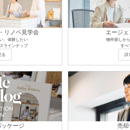
・リノベ見学会
エージェ
い、体験したい
物件探しか
スラインナップ
すべ
見る
詳
パッケージ
売却