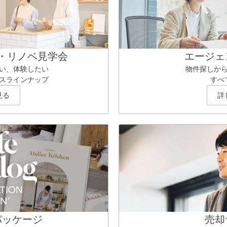
・リノベ見学会
エージェ
い、体験したい
物件探しか
スラインナップ
すべ
見る
詳
パッケージ
売却