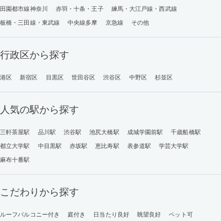
田園都市線神奈川
赤羽・十条・王子
練馬・大江戸線・西武線
板橋・三田線・東武線
中央線多摩
京急線
その他
行政区から探す
港区
新宿区
目黒区
世田谷区
渋谷区
中野区
杉並区
人気の駅から探す
三軒茶屋駅
品川駅
渋谷駅
池尻大橋駅
成城学園前駅
千歳船橋駅
都立大学駅
中目黒駅
赤坂駅
恵比寿駅
表参道駅
学芸大学駅
麻布十番駅
こだわりから探す
ルーフバルコニー付き
庭付き
日当たり良好
眺望良好
ペット可