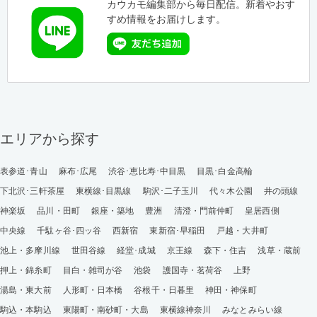
カウカモ編集部から毎日配信。新着やおす
すめ情報をお届けします。
エリアから探す
表参道･青山
麻布･広尾
渋谷･恵比寿･中目黒
目黒･白金高輪
下北沢･三軒茶屋
東横線･目黒線
駒沢･二子玉川
代々木公園
井の頭線
神楽坂
品川・田町
銀座・築地
豊洲
清澄・門前仲町
皇居西側
中央線
千駄ヶ谷･四ッ谷
西新宿
東新宿･早稲田
戸越・大井町
池上・多摩川線
世田谷線
経堂･成城
京王線
森下・住吉
浅草・蔵前
押上・錦糸町
目白・雑司が谷
池袋
護国寺・茗荷谷
上野
湯島・東大前
人形町・日本橋
谷根千・日暮里
神田・神保町
駒込・本駒込
東陽町・南砂町・大島
東横線神奈川
みなとみらい線