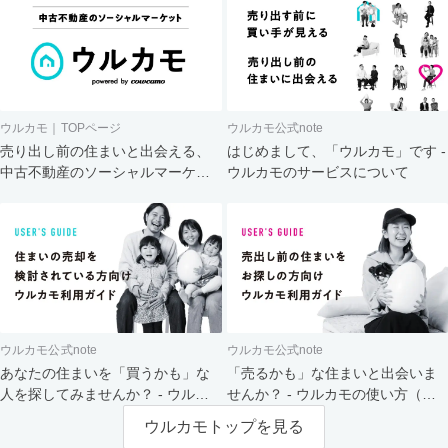
ウルカモ｜TOPページ
ウルカモ公式note
売り出し前の住まいと出会える、
はじめまして、「ウルカモ」です -
中古不動産のソーシャルマーケッ
ウルカモのサービスについて
ト
ウルカモ公式note
ウルカモ公式note
あなたの住まいを「買うかも」な
「売るかも」な住まいと出会いま
人を探してみませんか？ - ウルカ
せんか？ - ウルカモの使い方（買
モの使い方（売主さま向け）
主さま向け）
ウルカモトップを見る