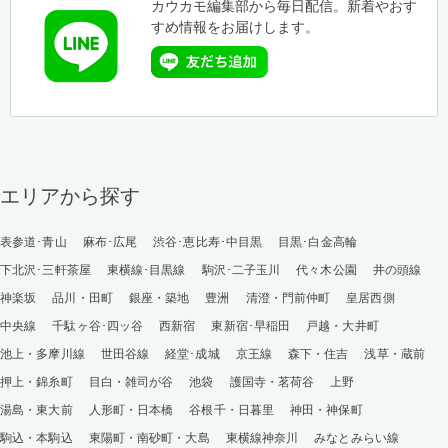
カウカモ編集部から毎日配信。新着やおす
すめ情報をお届けします。
エリアから探す
表参道･青山
麻布･広尾
渋谷･恵比寿･中目黒
目黒･白金高輪
下北沢･三軒茶屋
東横線･目黒線
駒沢･二子玉川
代々木公園
井の頭線
神楽坂
品川・田町
銀座・築地
豊洲
清澄・門前仲町
皇居西側
中央線
千駄ヶ谷･四ッ谷
西新宿
東新宿･早稲田
戸越・大井町
池上・多摩川線
世田谷線
経堂･成城
京王線
森下・住吉
浅草・蔵前
押上・錦糸町
目白・雑司が谷
池袋
護国寺・茗荷谷
上野
湯島・東大前
人形町・日本橋
谷根千・日暮里
神田・神保町
駒込・本駒込
東陽町・南砂町・大島
東横線神奈川
みなとみらい線