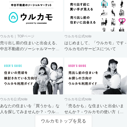
ウルカモ｜TOPページ
ウルカモ公式note
売り出し前の住まいと出会える、
はじめまして、「ウルカモ」です -
中古不動産のソーシャルマーケッ
ウルカモのサービスについて
ト
ウルカモ公式note
ウルカモ公式note
あなたの住まいを「買うかも」な
「売るかも」な住まいと出会いま
人を探してみませんか？ - ウルカ
せんか？ - ウルカモの使い方（買
モの使い方（売主さま向け）
主さま向け）
ウルカモトップを見る