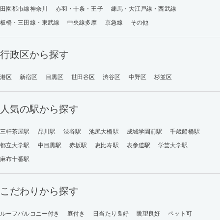
田園都市線神奈川
赤羽・十条・王子
練馬・大江戸線・西武線
板橋・三田線・東武線
中央線多摩
京急線
その他
行政区から探す
港区
新宿区
目黒区
世田谷区
渋谷区
中野区
杉並区
人気の駅から探す
三軒茶屋駅
品川駅
渋谷駅
池尻大橋駅
成城学園前駅
千歳船橋駅
都立大学駅
中目黒駅
赤坂駅
恵比寿駅
表参道駅
学芸大学駅
麻布十番駅
こだわりから探す
ルーフバルコニー付き
庭付き
日当たり良好
眺望良好
ペット可