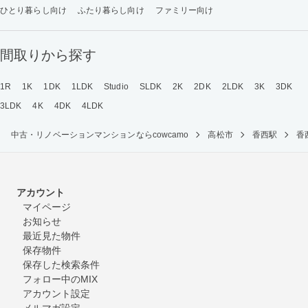
ひとり暮らし向け
ふたり暮らし向け
ファミリー向け
間取りから探す
1R
1K
1DK
1LDK
Studio
SLDK
2K
2DK
2LDK
3K
3DK
3LDK
4K
4DK
4LDK
中古・リノベーションマンションならcowcamo
高松市
香西駅
香
アカウント
マイページ
お知らせ
最近見た物件
保存物件
保存した検索条件
フォロー中のMIX
アカウント設定
メルマガ設定