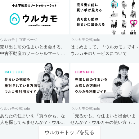
ウルカモ｜TOPページ
ウルカモ公式note
売り出し前の住まいと出会える、
はじめまして、「ウルカモ」です -
中古不動産のソーシャルマーケッ
ウルカモのサービスについて
ト
ウルカモ公式note
ウルカモ公式note
あなたの住まいを「買うかも」な
「売るかも」な住まいと出会いま
人を探してみませんか？ - ウルカ
せんか？ - ウルカモの使い方（買
モの使い方（売主さま向け）
主さま向け）
ウルカモトップを見る