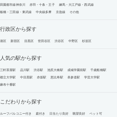
田園都市線神奈川
赤羽・十条・王子
練馬・大江戸線・西武線
板橋・三田線・東武線
中央線多摩
京急線
その他
行政区から探す
港区
新宿区
目黒区
世田谷区
渋谷区
中野区
杉並区
人気の駅から探す
三軒茶屋駅
品川駅
渋谷駅
池尻大橋駅
成城学園前駅
千歳船橋駅
都立大学駅
中目黒駅
赤坂駅
恵比寿駅
表参道駅
学芸大学駅
麻布十番駅
こだわりから探す
ルーフバルコニー付き
庭付き
日当たり良好
眺望良好
ペット可