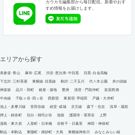
カウカモ編集部から毎日配信。新着やおす
すめ情報をお届けします。
エリアから探す
表参道･青山
麻布･広尾
渋谷･恵比寿･中目黒
目黒･白金高輪
下北沢･三軒茶屋
東横線･目黒線
駒沢･二子玉川
代々木公園
井の頭線
神楽坂
品川・田町
銀座・築地
豊洲
清澄・門前仲町
皇居西側
中央線
千駄ヶ谷･四ッ谷
西新宿
東新宿･早稲田
戸越・大井町
池上・多摩川線
世田谷線
経堂･成城
京王線
森下・住吉
浅草・蔵前
押上・錦糸町
目白・雑司が谷
池袋
護国寺・茗荷谷
上野
湯島・東大前
人形町・日本橋
谷根千・日暮里
神田・神保町
駒込・本駒込
東陽町・南砂町・大島
東横線神奈川
みなとみらい線