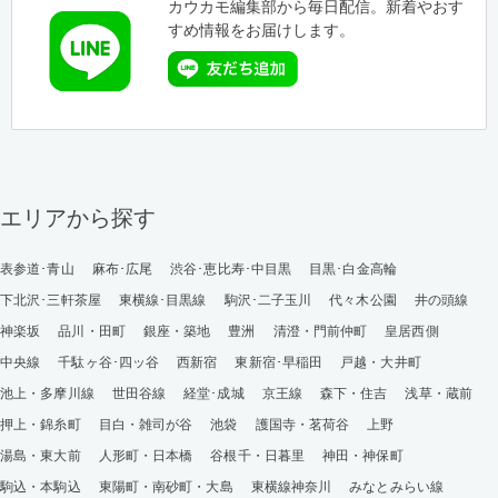
カウカモ編集部から毎日配信。新着やおす
すめ情報をお届けします。
エリアから探す
表参道･青山
麻布･広尾
渋谷･恵比寿･中目黒
目黒･白金高輪
下北沢･三軒茶屋
東横線･目黒線
駒沢･二子玉川
代々木公園
井の頭線
神楽坂
品川・田町
銀座・築地
豊洲
清澄・門前仲町
皇居西側
中央線
千駄ヶ谷･四ッ谷
西新宿
東新宿･早稲田
戸越・大井町
池上・多摩川線
世田谷線
経堂･成城
京王線
森下・住吉
浅草・蔵前
押上・錦糸町
目白・雑司が谷
池袋
護国寺・茗荷谷
上野
湯島・東大前
人形町・日本橋
谷根千・日暮里
神田・神保町
駒込・本駒込
東陽町・南砂町・大島
東横線神奈川
みなとみらい線