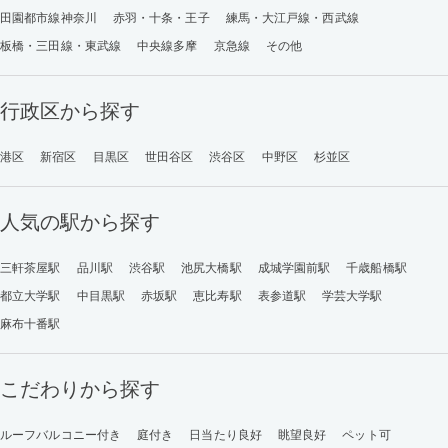
田園都市線神奈川
赤羽・十条・王子
練馬・大江戸線・西武線
板橋・三田線・東武線
中央線多摩
京急線
その他
行政区から探す
港区
新宿区
目黒区
世田谷区
渋谷区
中野区
杉並区
人気の駅から探す
三軒茶屋駅
品川駅
渋谷駅
池尻大橋駅
成城学園前駅
千歳船橋駅
都立大学駅
中目黒駅
赤坂駅
恵比寿駅
表参道駅
学芸大学駅
麻布十番駅
こだわりから探す
ルーフバルコニー付き
庭付き
日当たり良好
眺望良好
ペット可