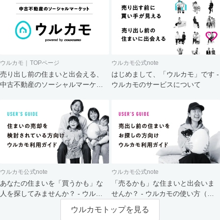
ウルカモ｜TOPページ
ウルカモ公式note
売り出し前の住まいと出会える、
はじめまして、「ウルカモ」です -
中古不動産のソーシャルマーケッ
ウルカモのサービスについて
ト
ウルカモ公式note
ウルカモ公式note
あなたの住まいを「買うかも」な
「売るかも」な住まいと出会いま
人を探してみませんか？ - ウルカ
せんか？ - ウルカモの使い方（買
モの使い方（売主さま向け）
主さま向け）
ウルカモトップを見る