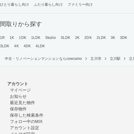
ひとり暮らし向け
ふたり暮らし向け
ファミリー向け
間取りから探す
1R
1K
1DK
1LDK
Studio
SLDK
2K
2DK
2LDK
3K
3DK
3LDK
4K
4DK
4LDK
中古・リノベーションマンションならcowcamo
立川市
立川駅
立
アカウント
マイページ
お知らせ
最近見た物件
保存物件
保存した検索条件
フォロー中のMIX
アカウント設定
メルマガ設定