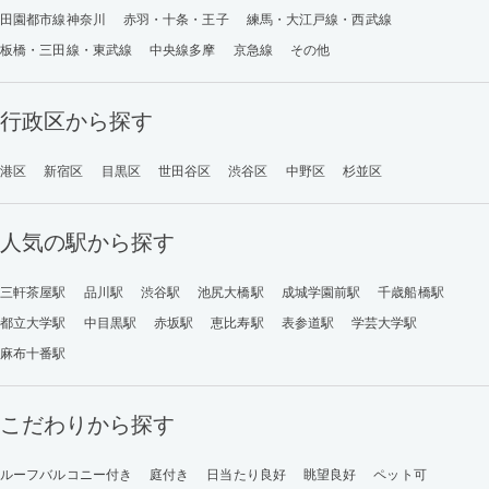
田園都市線神奈川
赤羽・十条・王子
練馬・大江戸線・西武線
板橋・三田線・東武線
中央線多摩
京急線
その他
行政区から探す
港区
新宿区
目黒区
世田谷区
渋谷区
中野区
杉並区
人気の駅から探す
三軒茶屋駅
品川駅
渋谷駅
池尻大橋駅
成城学園前駅
千歳船橋駅
都立大学駅
中目黒駅
赤坂駅
恵比寿駅
表参道駅
学芸大学駅
麻布十番駅
こだわりから探す
ルーフバルコニー付き
庭付き
日当たり良好
眺望良好
ペット可