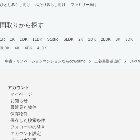
ひとり暮らし向け
ふたり暮らし向け
ファミリー向け
間取りから探す
1R
1K
1DK
1LDK
Studio
SLDK
2K
2DK
2LDK
3K
3DK
3LDK
4K
4DK
4LDK
中古・リノベーションマンションならcowcamo
三養基郡基山町
けや
アカウント
マイページ
お知らせ
最近見た物件
保存物件
保存した検索条件
フォロー中のMIX
アカウント設定
メルマガ設定