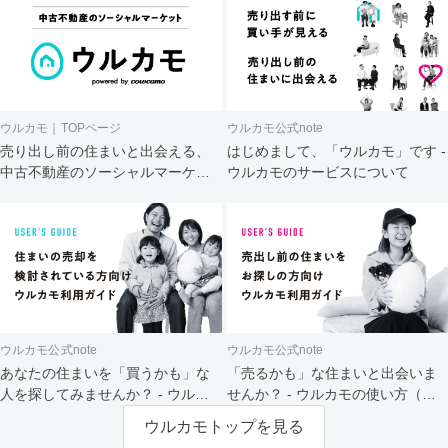
ウルカモ｜TOPページ
ウルカモ公式note
売り出し前の住まいと出会える、
はじめまして、「ウルカモ」です -
中古不動産のソーシャルマーケッ
ウルカモのサービスについて
ト
ウルカモ公式note
ウルカモ公式note
あなたの住まいを「買うかも」な
「売るかも」な住まいと出会いま
人を探してみませんか？ - ウルカ
せんか？ - ウルカモの使い方（買
モの使い方（売主さま向け）
主さま向け）
ウルカモトップを見る