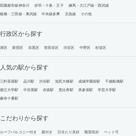
田園都市線神奈川
赤羽・十条・王子
練馬・大江戸線・西武線
板橋・三田線・東武線
中央線多摩
京急線
その他
行政区から探す
港区
新宿区
目黒区
世田谷区
渋谷区
中野区
杉並区
人気の駅から探す
三軒茶屋駅
品川駅
渋谷駅
池尻大橋駅
成城学園前駅
千歳船橋駅
都立大学駅
中目黒駅
赤坂駅
恵比寿駅
表参道駅
学芸大学駅
麻布十番駅
こだわりから探す
ルーフバルコニー付き
庭付き
日当たり良好
眺望良好
ペット可