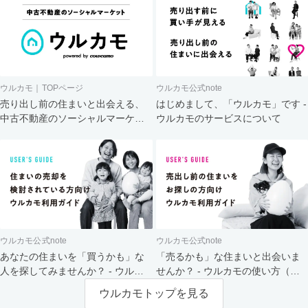
ウルカモ｜TOPページ
ウルカモ公式note
売り出し前の住まいと出会える、
はじめまして、「ウルカモ」です -
中古不動産のソーシャルマーケッ
ウルカモのサービスについて
ト
ウルカモ公式note
ウルカモ公式note
あなたの住まいを「買うかも」な
「売るかも」な住まいと出会いま
人を探してみませんか？ - ウルカ
せんか？ - ウルカモの使い方（買
モの使い方（売主さま向け）
主さま向け）
ウルカモトップを見る