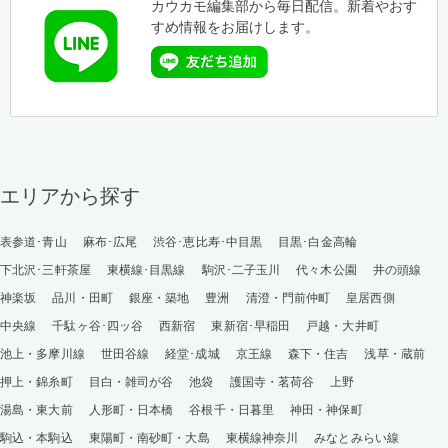
カウカモ編集部から毎日配信。新着やおす
すめ情報をお届けします。
エリアから探す
表参道･青山
麻布･広尾
渋谷･恵比寿･中目黒
目黒･白金高輪
下北沢･三軒茶屋
東横線･目黒線
駒沢･二子玉川
代々木公園
井の頭線
神楽坂
品川・田町
銀座・築地
豊洲
清澄・門前仲町
皇居西側
中央線
千駄ヶ谷･四ッ谷
西新宿
東新宿･早稲田
戸越・大井町
池上・多摩川線
世田谷線
経堂･成城
京王線
森下・住吉
浅草・蔵前
押上・錦糸町
目白・雑司が谷
池袋
護国寺・茗荷谷
上野
湯島・東大前
人形町・日本橋
谷根千・日暮里
神田・神保町
駒込・本駒込
東陽町・南砂町・大島
東横線神奈川
みなとみらい線