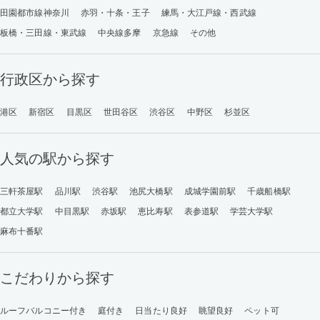
田園都市線神奈川
赤羽・十条・王子
練馬・大江戸線・西武線
板橋・三田線・東武線
中央線多摩
京急線
その他
行政区から探す
港区
新宿区
目黒区
世田谷区
渋谷区
中野区
杉並区
人気の駅から探す
三軒茶屋駅
品川駅
渋谷駅
池尻大橋駅
成城学園前駅
千歳船橋駅
都立大学駅
中目黒駅
赤坂駅
恵比寿駅
表参道駅
学芸大学駅
麻布十番駅
こだわりから探す
ルーフバルコニー付き
庭付き
日当たり良好
眺望良好
ペット可