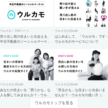
ウルカモ｜TOPページ
ウルカモ公式note
売り出し前の住まいと出会える、
はじめまして、「ウルカモ」です -
中古不動産のソーシャルマーケッ
ウルカモのサービスについて
ト
ウルカモ公式note
ウルカモ公式note
あなたの住まいを「買うかも」な
「売るかも」な住まいと出会いま
人を探してみませんか？ - ウルカ
せんか？ - ウルカモの使い方（買
モの使い方（売主さま向け）
主さま向け）
ウルカモトップを見る