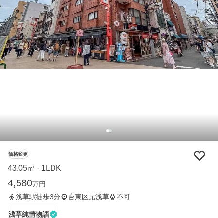
価格変更
43.05㎡
1LDK
・
4,580
万円
浅草駅徒歩3分
台東区元浅草
不可
浅草純情物語