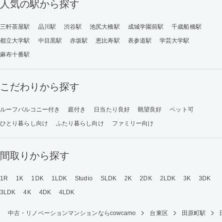
人気の駅から探す
三軒茶屋駅
品川駅
渋谷駅
池尻大橋駅
成城学園前駅
千歳船橋駅
都立大学駅
中目黒駅
赤坂駅
恵比寿駅
表参道駅
学芸大学駅
麻布十番駅
こだわりから探す
ルーフバルコニー付き
庭付き
日当たり良好
眺望良好
ペット可
ひとり暮らし向け
ふたり暮らし向け
ファミリー向け
間取りから探す
1R
1K
1DK
1LDK
Studio
SLDK
2K
2DK
2LDK
3K
3DK
3LDK
4K
4DK
4LDK
中古・リノベーションマンションならcowcamo
台東区
田原町駅