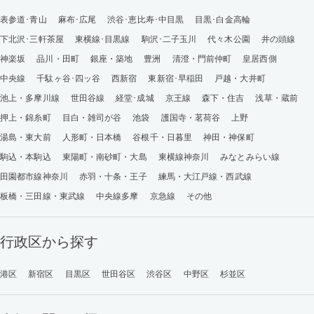
表参道･青山
麻布･広尾
渋谷･恵比寿･中目黒
目黒･白金高輪
下北沢･三軒茶屋
東横線･目黒線
駒沢･二子玉川
代々木公園
井の頭線
神楽坂
品川・田町
銀座・築地
豊洲
清澄・門前仲町
皇居西側
中央線
千駄ヶ谷･四ッ谷
西新宿
東新宿･早稲田
戸越・大井町
池上・多摩川線
世田谷線
経堂･成城
京王線
森下・住吉
浅草・蔵前
押上・錦糸町
目白・雑司が谷
池袋
護国寺・茗荷谷
上野
湯島・東大前
人形町・日本橋
谷根千・日暮里
神田・神保町
駒込・本駒込
東陽町・南砂町・大島
東横線神奈川
みなとみらい線
田園都市線神奈川
赤羽・十条・王子
練馬・大江戸線・西武線
板橋・三田線・東武線
中央線多摩
京急線
その他
行政区から探す
港区
新宿区
目黒区
世田谷区
渋谷区
中野区
杉並区