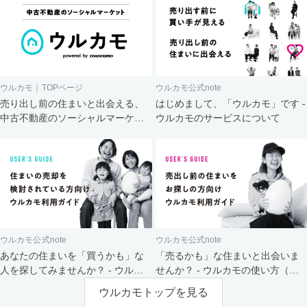
ウルカモ｜TOPページ
ウルカモ公式note
売り出し前の住まいと出会える、
はじめまして、「ウルカモ」です -
中古不動産のソーシャルマーケッ
ウルカモのサービスについて
ト
ウルカモ公式note
ウルカモ公式note
あなたの住まいを「買うかも」な
「売るかも」な住まいと出会いま
人を探してみませんか？ - ウルカ
せんか？ - ウルカモの使い方（買
モの使い方（売主さま向け）
主さま向け）
ウルカモトップを見る