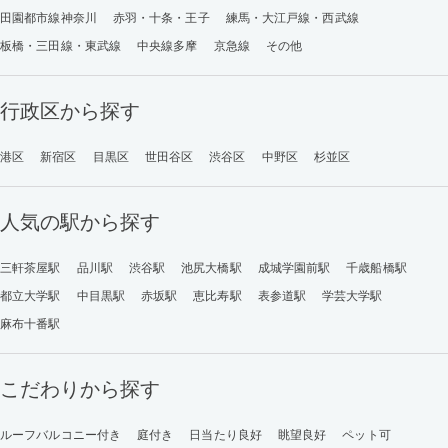
田園都市線神奈川
赤羽・十条・王子
練馬・大江戸線・西武線
板橋・三田線・東武線
中央線多摩
京急線
その他
行政区から探す
港区
新宿区
目黒区
世田谷区
渋谷区
中野区
杉並区
人気の駅から探す
三軒茶屋駅
品川駅
渋谷駅
池尻大橋駅
成城学園前駅
千歳船橋駅
都立大学駅
中目黒駅
赤坂駅
恵比寿駅
表参道駅
学芸大学駅
麻布十番駅
こだわりから探す
ルーフバルコニー付き
庭付き
日当たり良好
眺望良好
ペット可