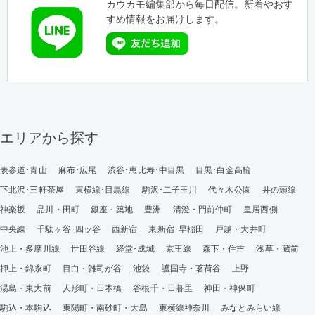
カウカモ編集部から毎日配信。新着やおす
すめ情報をお届けします。
エリアから探す
表参道･青山
麻布･広尾
渋谷･恵比寿･中目黒
目黒･白金高輪
下北沢･三軒茶屋
東横線･目黒線
駒沢･二子玉川
代々木公園
井の頭線
神楽坂
品川・田町
銀座・築地
豊洲
清澄・門前仲町
皇居西側
中央線
千駄ヶ谷･四ッ谷
西新宿
東新宿･早稲田
戸越・大井町
池上・多摩川線
世田谷線
経堂･成城
京王線
森下・住吉
浅草・蔵前
押上・錦糸町
目白・雑司が谷
池袋
護国寺・茗荷谷
上野
湯島・東大前
人形町・日本橋
谷根千・日暮里
神田・神保町
駒込・本駒込
東陽町・南砂町・大島
東横線神奈川
みなとみらい線