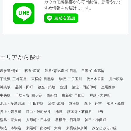
カウカモ編集部から毎日配信。新着やおす
すめ情報をお届けします。
エリアから探す
表参道･青山
麻布･広尾
渋谷･恵比寿･中目黒
目黒･白金高輪
下北沢･三軒茶屋
東横線･目黒線
駒沢･二子玉川
代々木公園
井の頭線
神楽坂
品川・田町
銀座・築地
豊洲
清澄・門前仲町
皇居西側
中央線
千駄ヶ谷･四ッ谷
西新宿
東新宿･早稲田
戸越・大井町
池上・多摩川線
世田谷線
経堂･成城
京王線
森下・住吉
浅草・蔵前
押上・錦糸町
目白・雑司が谷
池袋
護国寺・茗荷谷
上野
湯島・東大前
人形町・日本橋
谷根千・日暮里
神田・神保町
駒込・本駒込
東陽町・南砂町・大島
東横線神奈川
みなとみらい線