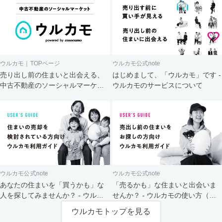
ウルカモ｜TOPページ
ウルカモ公式note
売り出し前の住まいと出会える、
はじめまして、「ウルカモ」です -
中古不動産のソーシャルマーケッ
ウルカモのサービスについて
ト
ウルカモ公式note
ウルカモ公式note
あなたの住まいを「買うかも」な
「売るかも」な住まいと出会いま
人を探してみませんか？ - ウルカ
せんか？ - ウルカモの使い方（買
モの使い方（売主さま向け）
主さま向け）
ウルカモトップを見る