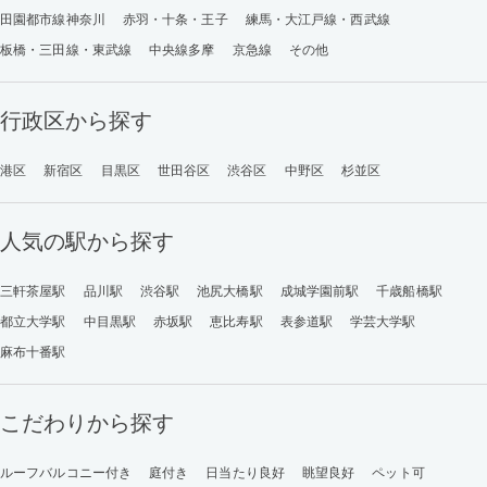
田園都市線神奈川
赤羽・十条・王子
練馬・大江戸線・西武線
板橋・三田線・東武線
中央線多摩
京急線
その他
行政区から探す
港区
新宿区
目黒区
世田谷区
渋谷区
中野区
杉並区
人気の駅から探す
三軒茶屋駅
品川駅
渋谷駅
池尻大橋駅
成城学園前駅
千歳船橋駅
都立大学駅
中目黒駅
赤坂駅
恵比寿駅
表参道駅
学芸大学駅
麻布十番駅
こだわりから探す
ルーフバルコニー付き
庭付き
日当たり良好
眺望良好
ペット可