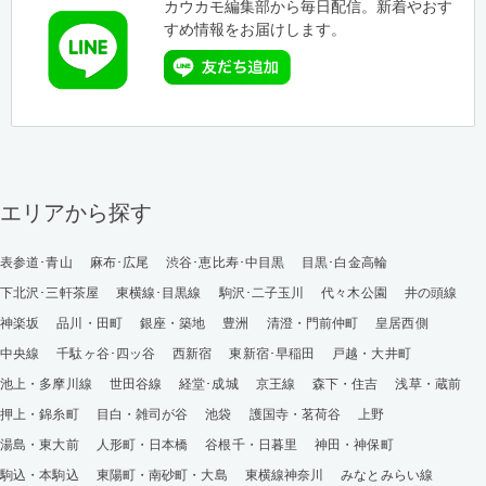
カウカモ編集部から毎日配信。新着やおす
すめ情報をお届けします。
エリアから探す
表参道･青山
麻布･広尾
渋谷･恵比寿･中目黒
目黒･白金高輪
下北沢･三軒茶屋
東横線･目黒線
駒沢･二子玉川
代々木公園
井の頭線
神楽坂
品川・田町
銀座・築地
豊洲
清澄・門前仲町
皇居西側
中央線
千駄ヶ谷･四ッ谷
西新宿
東新宿･早稲田
戸越・大井町
池上・多摩川線
世田谷線
経堂･成城
京王線
森下・住吉
浅草・蔵前
押上・錦糸町
目白・雑司が谷
池袋
護国寺・茗荷谷
上野
湯島・東大前
人形町・日本橋
谷根千・日暮里
神田・神保町
駒込・本駒込
東陽町・南砂町・大島
東横線神奈川
みなとみらい線