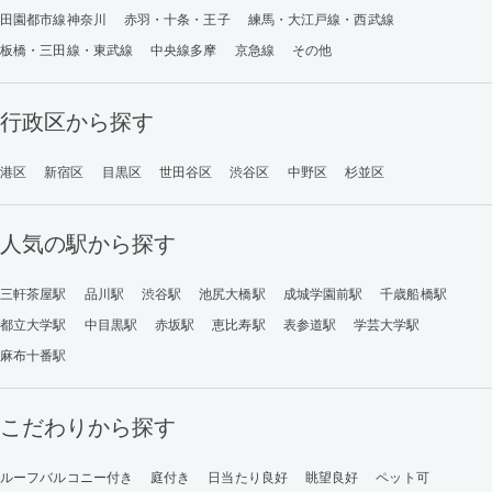
田園都市線神奈川
赤羽・十条・王子
練馬・大江戸線・西武線
板橋・三田線・東武線
中央線多摩
京急線
その他
行政区から探す
港区
新宿区
目黒区
世田谷区
渋谷区
中野区
杉並区
人気の駅から探す
三軒茶屋駅
品川駅
渋谷駅
池尻大橋駅
成城学園前駅
千歳船橋駅
都立大学駅
中目黒駅
赤坂駅
恵比寿駅
表参道駅
学芸大学駅
麻布十番駅
こだわりから探す
ルーフバルコニー付き
庭付き
日当たり良好
眺望良好
ペット可