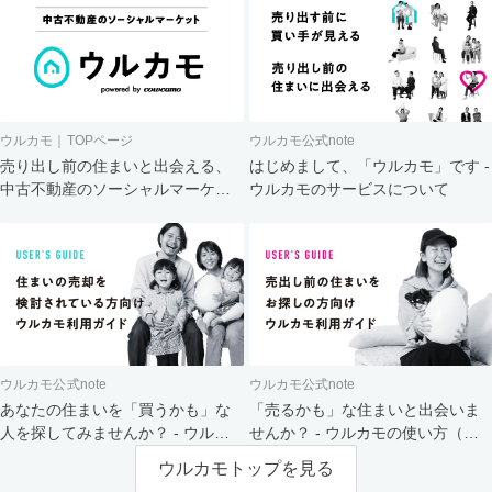
ウルカモ｜TOPページ
ウルカモ公式note
売り出し前の住まいと出会える、
はじめまして、「ウルカモ」です -
中古不動産のソーシャルマーケッ
ウルカモのサービスについて
ト
ウルカモ公式note
ウルカモ公式note
あなたの住まいを「買うかも」な
「売るかも」な住まいと出会いま
人を探してみませんか？ - ウルカ
せんか？ - ウルカモの使い方（買
モの使い方（売主さま向け）
主さま向け）
ウルカモトップを見る