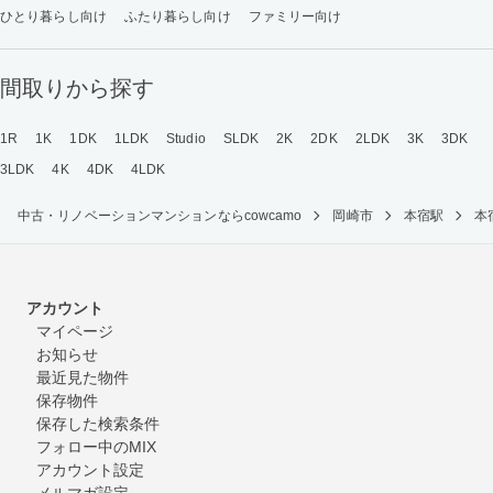
ひとり暮らし向け
ふたり暮らし向け
ファミリー向け
間取りから探す
1R
1K
1DK
1LDK
Studio
SLDK
2K
2DK
2LDK
3K
3DK
3LDK
4K
4DK
4LDK
中古・リノベーションマンションならcowcamo
岡崎市
本宿駅
本
アカウント
マイページ
お知らせ
最近見た物件
保存物件
保存した検索条件
フォロー中のMIX
アカウント設定
メルマガ設定