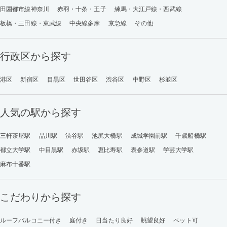
田園都市線神奈川
赤羽・十条・王子
練馬・大江戸線・西武線
板橋・三田線・東武線
中央線多摩
京急線
その他
行政区から探す
港区
新宿区
目黒区
世田谷区
渋谷区
中野区
杉並区
人気の駅から探す
三軒茶屋駅
品川駅
渋谷駅
池尻大橋駅
成城学園前駅
千歳船橋駅
都立大学駅
中目黒駅
赤坂駅
恵比寿駅
表参道駅
学芸大学駅
麻布十番駅
こだわりから探す
ルーフバルコニー付き
庭付き
日当たり良好
眺望良好
ペット可