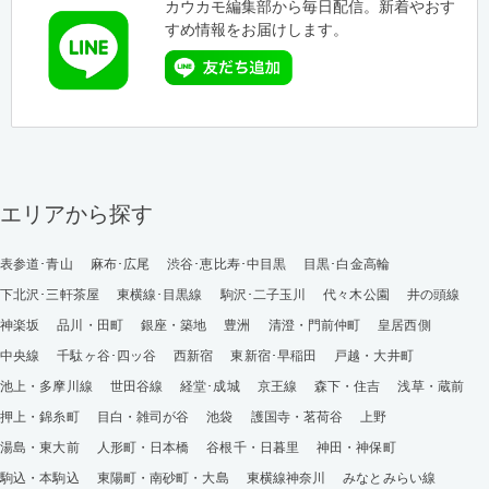
カウカモ編集部から毎日配信。新着やおす
すめ情報をお届けします。
エリアから探す
表参道･青山
麻布･広尾
渋谷･恵比寿･中目黒
目黒･白金高輪
下北沢･三軒茶屋
東横線･目黒線
駒沢･二子玉川
代々木公園
井の頭線
神楽坂
品川・田町
銀座・築地
豊洲
清澄・門前仲町
皇居西側
中央線
千駄ヶ谷･四ッ谷
西新宿
東新宿･早稲田
戸越・大井町
池上・多摩川線
世田谷線
経堂･成城
京王線
森下・住吉
浅草・蔵前
押上・錦糸町
目白・雑司が谷
池袋
護国寺・茗荷谷
上野
湯島・東大前
人形町・日本橋
谷根千・日暮里
神田・神保町
駒込・本駒込
東陽町・南砂町・大島
東横線神奈川
みなとみらい線