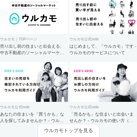
ウルカモ｜TOPページ
ウルカモ公式note
売り出し前の住まいと出会える、
はじめまして、「ウルカモ」です -
中古不動産のソーシャルマーケッ
ウルカモのサービスについて
ト
ウルカモ公式note
ウルカモ公式note
あなたの住まいを「買うかも」な
「売るかも」な住まいと出会いま
人を探してみませんか？ - ウルカ
せんか？ - ウルカモの使い方（買
モの使い方（売主さま向け）
主さま向け）
ウルカモトップを見る