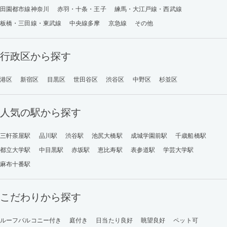
田園都市線神奈川
赤羽・十条・王子
練馬・大江戸線・西武線
板橋・三田線・東武線
中央線多摩
京急線
その他
行政区から探す
港区
新宿区
目黒区
世田谷区
渋谷区
中野区
杉並区
人気の駅から探す
三軒茶屋駅
品川駅
渋谷駅
池尻大橋駅
成城学園前駅
千歳船橋駅
都立大学駅
中目黒駅
赤坂駅
恵比寿駅
表参道駅
学芸大学駅
麻布十番駅
こだわりから探す
ルーフバルコニー付き
庭付き
日当たり良好
眺望良好
ペット可