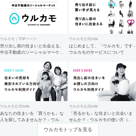
ウルカモ｜TOPページ
ウルカモ公式note
売り出し前の住まいと出会える、
はじめまして、「ウルカモ」です -
中古不動産のソーシャルマーケッ
ウルカモのサービスについて
ト
ウルカモ公式note
ウルカモ公式note
あなたの住まいを「買うかも」な
「売るかも」な住まいと出会いま
人を探してみませんか？ - ウルカ
せんか？ - ウルカモの使い方（買
モの使い方（売主さま向け）
主さま向け）
ウルカモトップを見る