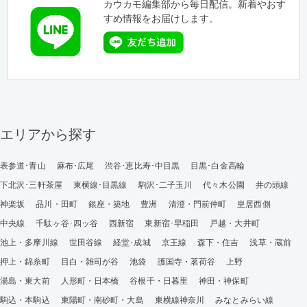
カウカモ編集部から毎日配信。新着やおす
すめ情報をお届けします。
エリアから探す
表参道･青山
麻布･広尾
渋谷･恵比寿･中目黒
目黒･白金高輪
下北沢･三軒茶屋
東横線･目黒線
駒沢･二子玉川
代々木公園
井の頭線
神楽坂
品川・田町
銀座・築地
豊洲
清澄・門前仲町
皇居西側
中央線
千駄ヶ谷･四ッ谷
西新宿
東新宿･早稲田
戸越・大井町
池上・多摩川線
世田谷線
経堂･成城
京王線
森下・住吉
浅草・蔵前
押上・錦糸町
目白・雑司が谷
池袋
護国寺・茗荷谷
上野
湯島・東大前
人形町・日本橋
谷根千・日暮里
神田・神保町
駒込・本駒込
東陽町・南砂町・大島
東横線神奈川
みなとみらい線