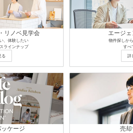
・リノベ見学会
エージェ
い、体験したい
物件探しか
スラインナップ
すべ
見る
詳
パッケージ
売却