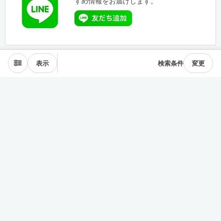
すめ情報をお届けします。
表示
検索条件
変更
エリアから探す
表参道･青山
麻布･広尾
渋谷･恵比寿･中目黒
目黒･白金高輪
下北沢･三軒茶屋
東横線･目黒線
駒沢･二子玉川
代々木公園
井の頭線
神楽坂
品川・田町
銀座・築地
豊洲
清澄・門前仲町
皇居西側
中央線
千駄ヶ谷･四ッ谷
西新宿
東新宿･早稲田
戸越・大井町
池上・多摩川線
世田谷線
経堂･成城
京王線
森下・住吉
浅草・蔵前
押上・錦糸町
目白・雑司が谷
池袋
護国寺・茗荷谷
上野
湯島・東大前
人形町・日本橋
谷根千・日暮里
神田・神保町
駒込・本駒込
東陽町・南砂町・大島
東横線神奈川
みなとみらい線
田園都市線神奈川
赤羽・十条・王子
練馬・大江戸線・西武線