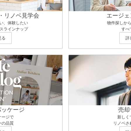
・リノベ見学会
エージェ
い、体験したい
物件探しか
スラインナップ
すべ
見る
詳
パッケージ
売却
ケージで
新しく
ーの品質
リノベさ