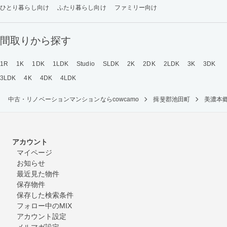
ひとり暮らし向け
ふたり暮らし向け
ファミリー向け
間取りから探す
1R
1K
1DK
1LDK
Studio
SLDK
2K
2DK
2LDK
3K
3DK
3LDK
4K
4DK
4LDK
中古・リノベーションマンションならcowcamo
揖斐郡池田町
美濃本
アカウント
マイページ
お知らせ
最近見た物件
保存物件
保存した検索条件
フォロー中のMIX
アカウント設定
メルマガ設定