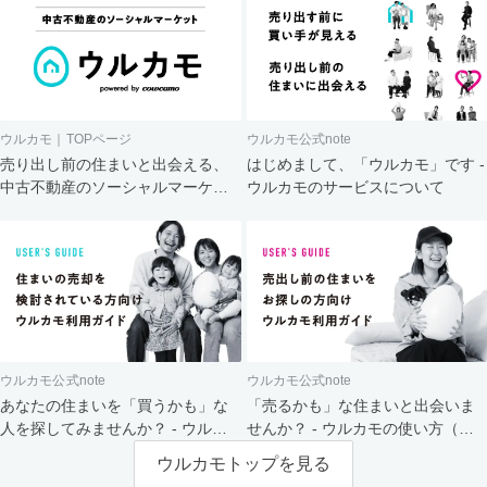
ウルカモ｜TOPページ
ウルカモ公式note
売り出し前の住まいと出会える、
はじめまして、「ウルカモ」です -
中古不動産のソーシャルマーケッ
ウルカモのサービスについて
ト
ウルカモ公式note
ウルカモ公式note
あなたの住まいを「買うかも」な
「売るかも」な住まいと出会いま
人を探してみませんか？ - ウルカ
せんか？ - ウルカモの使い方（買
モの使い方（売主さま向け）
主さま向け）
ウルカモトップを見る