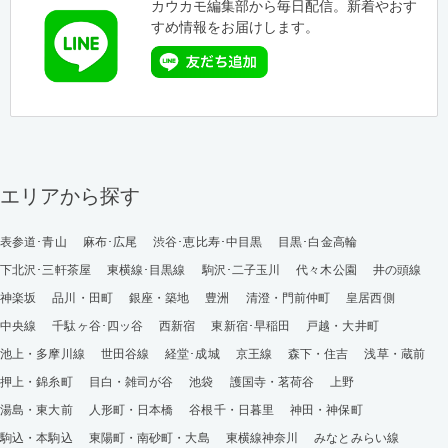
カウカモ編集部から毎日配信。新着やおす
すめ情報をお届けします。
エリアから探す
表参道･青山
麻布･広尾
渋谷･恵比寿･中目黒
目黒･白金高輪
下北沢･三軒茶屋
東横線･目黒線
駒沢･二子玉川
代々木公園
井の頭線
神楽坂
品川・田町
銀座・築地
豊洲
清澄・門前仲町
皇居西側
中央線
千駄ヶ谷･四ッ谷
西新宿
東新宿･早稲田
戸越・大井町
池上・多摩川線
世田谷線
経堂･成城
京王線
森下・住吉
浅草・蔵前
押上・錦糸町
目白・雑司が谷
池袋
護国寺・茗荷谷
上野
湯島・東大前
人形町・日本橋
谷根千・日暮里
神田・神保町
駒込・本駒込
東陽町・南砂町・大島
東横線神奈川
みなとみらい線