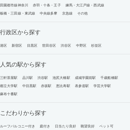
田園都市線神奈川
赤羽・十条・王子
練馬・大江戸線・西武線
板橋・三田線・東武線
中央線多摩
京急線
その他
行政区から探す
港区
新宿区
目黒区
世田谷区
渋谷区
中野区
杉並区
人気の駅から探す
三軒茶屋駅
品川駅
渋谷駅
池尻大橋駅
成城学園前駅
千歳船橋駅
都立大学駅
中目黒駅
赤坂駅
恵比寿駅
表参道駅
学芸大学駅
麻布十番駅
こだわりから探す
ルーフバルコニー付き
庭付き
日当たり良好
眺望良好
ペット可