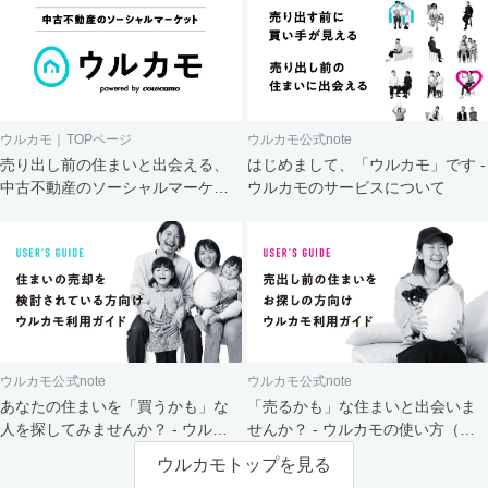
ウルカモ｜TOPページ
ウルカモ公式note
売り出し前の住まいと出会える、
はじめまして、「ウルカモ」です -
中古不動産のソーシャルマーケッ
ウルカモのサービスについて
ト
ウルカモ公式note
ウルカモ公式note
あなたの住まいを「買うかも」な
「売るかも」な住まいと出会いま
人を探してみませんか？ - ウルカ
せんか？ - ウルカモの使い方（買
モの使い方（売主さま向け）
主さま向け）
ウルカモトップを見る