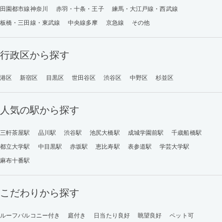
田園都市線神奈川
赤羽・十条・王子
練馬・大江戸線・西武線
板橋・三田線・東武線
中央線多摩
京急線
その他
行政区から探す
港区
新宿区
目黒区
世田谷区
渋谷区
中野区
杉並区
人気の駅から探す
三軒茶屋駅
品川駅
渋谷駅
池尻大橋駅
成城学園前駅
千歳船橋駅
都立大学駅
中目黒駅
赤坂駅
恵比寿駅
表参道駅
学芸大学駅
麻布十番駅
こだわりから探す
ルーフバルコニー付き
庭付き
日当たり良好
眺望良好
ペット可