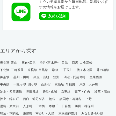
カウカモ編集部から毎日配信。新着やおす
すめ情報をお届けします。
エリアから探す
表参道･青山
麻布･広尾
渋谷･恵比寿･中目黒
目黒･白金高輪
下北沢･三軒茶屋
東横線･目黒線
駒沢･二子玉川
代々木公園
井の頭線
神楽坂
品川・田町
銀座・築地
豊洲
清澄・門前仲町
皇居西側
中央線
千駄ヶ谷･四ッ谷
西新宿
東新宿･早稲田
戸越・大井町
池上・多摩川線
世田谷線
経堂･成城
京王線
森下・住吉
浅草・蔵前
押上・錦糸町
目白・雑司が谷
池袋
護国寺・茗荷谷
上野
湯島・東大前
人形町・日本橋
谷根千・日暮里
神田・神保町
駒込・本駒込
東陽町・南砂町・大島
東横線神奈川
みなとみらい線