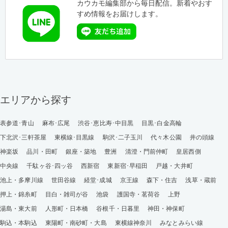
カウカモ編集部から毎日配信。新着やおす
すめ情報をお届けします。
エリアから探す
表参道･青山
麻布･広尾
渋谷･恵比寿･中目黒
目黒･白金高輪
下北沢･三軒茶屋
東横線･目黒線
駒沢･二子玉川
代々木公園
井の頭線
神楽坂
品川・田町
銀座・築地
豊洲
清澄・門前仲町
皇居西側
中央線
千駄ヶ谷･四ッ谷
西新宿
東新宿･早稲田
戸越・大井町
池上・多摩川線
世田谷線
経堂･成城
京王線
森下・住吉
浅草・蔵前
押上・錦糸町
目白・雑司が谷
池袋
護国寺・茗荷谷
上野
湯島・東大前
人形町・日本橋
谷根千・日暮里
神田・神保町
駒込・本駒込
東陽町・南砂町・大島
東横線神奈川
みなとみらい線