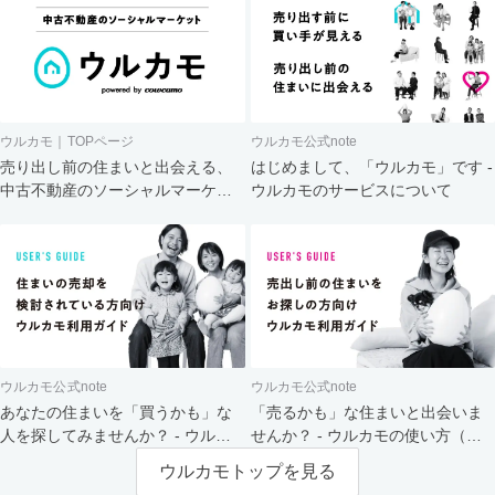
ウルカモ｜TOPページ
ウルカモ公式note
売り出し前の住まいと出会える、
はじめまして、「ウルカモ」です -
中古不動産のソーシャルマーケッ
ウルカモのサービスについて
ト
ウルカモ公式note
ウルカモ公式note
あなたの住まいを「買うかも」な
「売るかも」な住まいと出会いま
人を探してみませんか？ - ウルカ
せんか？ - ウルカモの使い方（買
モの使い方（売主さま向け）
主さま向け）
ウルカモトップを見る