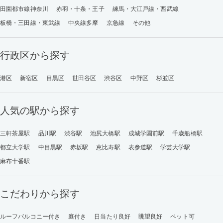
田園都市線神奈川
赤羽・十条・王子
練馬・大江戸線・西武線
板橋・三田線・東武線
中央線多摩
京急線
その他
行政区から探す
港区
新宿区
目黒区
世田谷区
渋谷区
中野区
杉並区
人気の駅から探す
三軒茶屋駅
品川駅
渋谷駅
池尻大橋駅
成城学園前駅
千歳船橋駅
都立大学駅
中目黒駅
赤坂駅
恵比寿駅
表参道駅
学芸大学駅
麻布十番駅
こだわりから探す
ルーフバルコニー付き
庭付き
日当たり良好
眺望良好
ペット可