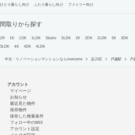
ひとり暮らし向け
ふたり暮らし向け
ファミリー向け
間取りから探す
1R
1K
1DK
1LDK
Studio
SLDK
2K
2DK
2LDK
3K
3DK
3LDK
4K
4DK
4LDK
中古・リノベーションマンションならcowcamo
品川区
戸越駅
戸
アカウント
マイページ
お知らせ
最近見た物件
保存物件
保存した検索条件
フォロー中のMIX
アカウント設定
メルマガ設定