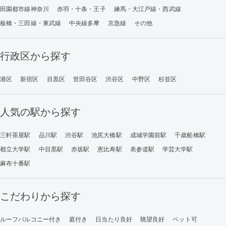
田園都市線神奈川
赤羽・十条・王子
練馬・大江戸線・西武線
板橋・三田線・東武線
中央線多摩
京急線
その他
行政区から探す
港区
新宿区
目黒区
世田谷区
渋谷区
中野区
杉並区
人気の駅から探す
三軒茶屋駅
品川駅
渋谷駅
池尻大橋駅
成城学園前駅
千歳船橋駅
都立大学駅
中目黒駅
赤坂駅
恵比寿駅
表参道駅
学芸大学駅
麻布十番駅
こだわりから探す
ルーフバルコニー付き
庭付き
日当たり良好
眺望良好
ペット可