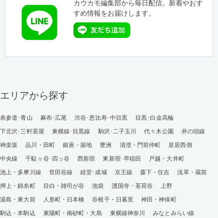
カウカモ編集部から毎日配信。新着やおす
すめ情報をお届けします。
エリアから探す
表参道･青山
麻布･広尾
渋谷･恵比寿･中目黒
目黒･白金高輪
下北沢･三軒茶屋
東横線･目黒線
駒沢･二子玉川
代々木公園
井の頭線
神楽坂
品川・田町
銀座・築地
豊洲
清澄・門前仲町
皇居西側
中央線
千駄ヶ谷･四ッ谷
西新宿
東新宿･早稲田
戸越・大井町
池上・多摩川線
世田谷線
経堂･成城
京王線
森下・住吉
浅草・蔵前
押上・錦糸町
目白・雑司が谷
池袋
護国寺・茗荷谷
上野
湯島・東大前
人形町・日本橋
谷根千・日暮里
神田・神保町
駒込・本駒込
東陽町・南砂町・大島
東横線神奈川
みなとみらい線