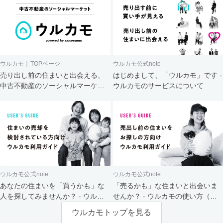
ウルカモ｜TOPページ
ウルカモ公式note
売り出し前の住まいと出会える、
はじめまして、「ウルカモ」です -
中古不動産のソーシャルマーケッ
ウルカモのサービスについて
ト
ウルカモ公式note
ウルカモ公式note
あなたの住まいを「買うかも」な
「売るかも」な住まいと出会いま
人を探してみませんか？ - ウルカ
せんか？ - ウルカモの使い方（買
モの使い方（売主さま向け）
主さま向け）
ウルカモトップを見る