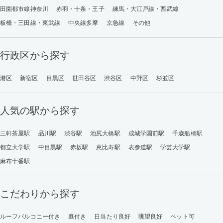
田園都市線神奈川
赤羽・十条・王子
練馬・大江戸線・西武線
板橋・三田線・東武線
中央線多摩
京急線
その他
行政区から探す
港区
新宿区
目黒区
世田谷区
渋谷区
中野区
杉並区
人気の駅から探す
三軒茶屋駅
品川駅
渋谷駅
池尻大橋駅
成城学園前駅
千歳船橋駅
都立大学駅
中目黒駅
赤坂駅
恵比寿駅
表参道駅
学芸大学駅
麻布十番駅
こだわりから探す
ルーフバルコニー付き
庭付き
日当たり良好
眺望良好
ペット可