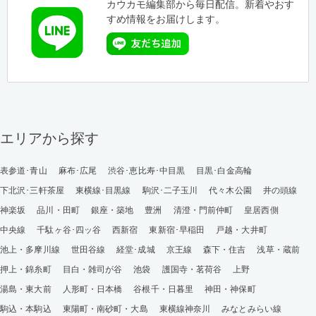
カウカモ編集部から毎日配信。新着やおす
すめ情報をお届けします。
エリアから探す
表参道･青山
麻布･広尾
渋谷･恵比寿･中目黒
目黒･白金高輪
下北沢･三軒茶屋
東横線･目黒線
駒沢･二子玉川
代々木公園
井の頭線
神楽坂
品川・田町
銀座・築地
豊洲
清澄・門前仲町
皇居西側
中央線
千駄ヶ谷･四ッ谷
西新宿
東新宿･早稲田
戸越・大井町
池上・多摩川線
世田谷線
経堂･成城
京王線
森下・住吉
浅草・蔵前
押上・錦糸町
目白・雑司が谷
池袋
護国寺・茗荷谷
上野
湯島・東大前
人形町・日本橋
谷根千・日暮里
神田・神保町
駒込・本駒込
東陽町・南砂町・大島
東横線神奈川
みなとみらい線