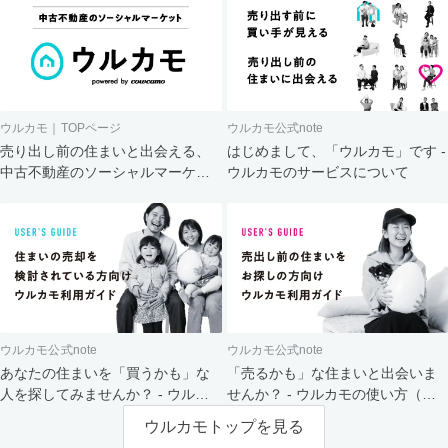
ウルカモ｜TOPページ
ウルカモ公式note
売り出し前の住まいと出会える、
はじめまして、「ウルカモ」です -
中古不動産のソーシャルマーケッ
ウルカモのサービスについて
ト
ウルカモ公式note
ウルカモ公式note
あなたの住まいを「買うかも」な
「売るかも」な住まいと出会いま
人を探してみませんか？ - ウルカ
せんか？ - ウルカモの使い方（買
モの使い方（売主さま向け）
主さま向け）
ウルカモトップを見る