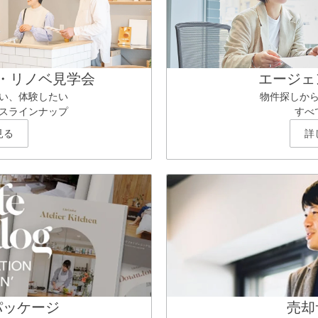
・リノベ見学会
エージェ
い、体験したい
物件探しか
スラインナップ
すべ
見る
詳
パッケージ
売却