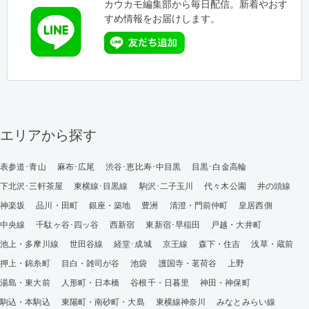
カウカモ編集部から毎日配信。新着やおす
すめ情報をお届けします。
エリアから探す
表参道･青山
麻布･広尾
渋谷･恵比寿･中目黒
目黒･白金高輪
下北沢･三軒茶屋
東横線･目黒線
駒沢･二子玉川
代々木公園
井の頭線
神楽坂
品川・田町
銀座・築地
豊洲
清澄・門前仲町
皇居西側
中央線
千駄ヶ谷･四ッ谷
西新宿
東新宿･早稲田
戸越・大井町
池上・多摩川線
世田谷線
経堂･成城
京王線
森下・住吉
浅草・蔵前
押上・錦糸町
目白・雑司が谷
池袋
護国寺・茗荷谷
上野
湯島・東大前
人形町・日本橋
谷根千・日暮里
神田・神保町
駒込・本駒込
東陽町・南砂町・大島
東横線神奈川
みなとみらい線