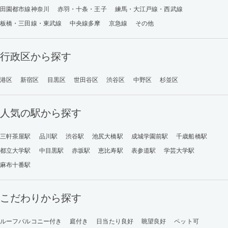
田園都市線神奈川
赤羽・十条・王子
練馬・大江戸線・西武線
板橋・三田線・東武線
中央線多摩
京急線
その他
行政区から探す
港区
新宿区
目黒区
世田谷区
渋谷区
中野区
杉並区
人気の駅から探す
三軒茶屋駅
品川駅
渋谷駅
池尻大橋駅
成城学園前駅
千歳船橋駅
都立大学駅
中目黒駅
赤坂駅
恵比寿駅
表参道駅
学芸大学駅
麻布十番駅
こだわりから探す
ルーフバルコニー付き
庭付き
日当たり良好
眺望良好
ペット可