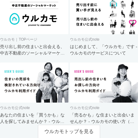
ウルカモ｜TOPページ
ウルカモ公式note
売り出し前の住まいと出会える、
はじめまして、「ウルカモ」です -
中古不動産のソーシャルマーケッ
ウルカモのサービスについて
ト
ウルカモ公式note
ウルカモ公式note
あなたの住まいを「買うかも」な
「売るかも」な住まいと出会いま
人を探してみませんか？ - ウルカ
せんか？ - ウルカモの使い方（買
モの使い方（売主さま向け）
主さま向け）
ウルカモトップを見る