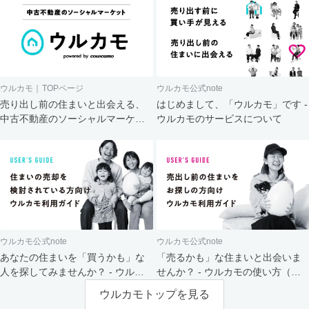
ウルカモ｜TOPページ
ウルカモ公式note
売り出し前の住まいと出会える、
はじめまして、「ウルカモ」です -
中古不動産のソーシャルマーケッ
ウルカモのサービスについて
ト
ウルカモ公式note
ウルカモ公式note
あなたの住まいを「買うかも」な
「売るかも」な住まいと出会いま
人を探してみませんか？ - ウルカ
せんか？ - ウルカモの使い方（買
モの使い方（売主さま向け）
主さま向け）
ウルカモトップを見る