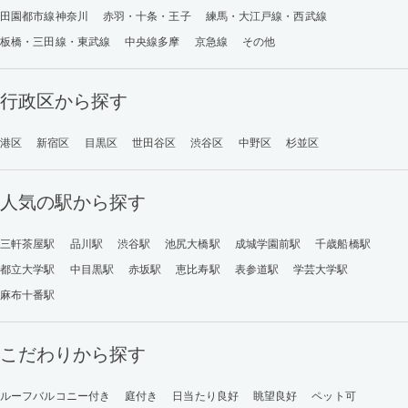
田園都市線神奈川
赤羽・十条・王子
練馬・大江戸線・西武線
板橋・三田線・東武線
中央線多摩
京急線
その他
行政区から探す
港区
新宿区
目黒区
世田谷区
渋谷区
中野区
杉並区
人気の駅から探す
三軒茶屋駅
品川駅
渋谷駅
池尻大橋駅
成城学園前駅
千歳船橋駅
都立大学駅
中目黒駅
赤坂駅
恵比寿駅
表参道駅
学芸大学駅
麻布十番駅
こだわりから探す
ルーフバルコニー付き
庭付き
日当たり良好
眺望良好
ペット可