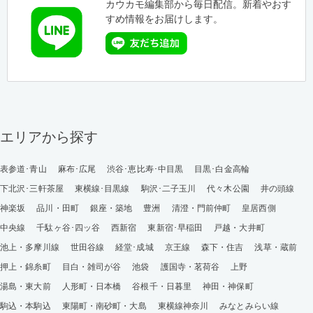
カウカモ編集部から毎日配信。新着やおす
すめ情報をお届けします。
エリアから探す
表参道･青山
麻布･広尾
渋谷･恵比寿･中目黒
目黒･白金高輪
下北沢･三軒茶屋
東横線･目黒線
駒沢･二子玉川
代々木公園
井の頭線
神楽坂
品川・田町
銀座・築地
豊洲
清澄・門前仲町
皇居西側
中央線
千駄ヶ谷･四ッ谷
西新宿
東新宿･早稲田
戸越・大井町
池上・多摩川線
世田谷線
経堂･成城
京王線
森下・住吉
浅草・蔵前
押上・錦糸町
目白・雑司が谷
池袋
護国寺・茗荷谷
上野
湯島・東大前
人形町・日本橋
谷根千・日暮里
神田・神保町
駒込・本駒込
東陽町・南砂町・大島
東横線神奈川
みなとみらい線