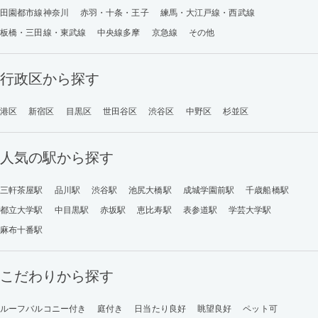
田園都市線神奈川
赤羽・十条・王子
練馬・大江戸線・西武線
板橋・三田線・東武線
中央線多摩
京急線
その他
行政区から探す
港区
新宿区
目黒区
世田谷区
渋谷区
中野区
杉並区
人気の駅から探す
三軒茶屋駅
品川駅
渋谷駅
池尻大橋駅
成城学園前駅
千歳船橋駅
都立大学駅
中目黒駅
赤坂駅
恵比寿駅
表参道駅
学芸大学駅
麻布十番駅
こだわりから探す
ルーフバルコニー付き
庭付き
日当たり良好
眺望良好
ペット可