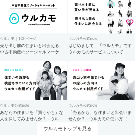
ウルカモ｜TOPページ
ウルカモ公式note
売り出し前の住まいと出会える、
はじめまして、「ウルカモ」です -
中古不動産のソーシャルマーケッ
ウルカモのサービスについて
ト
ウルカモ公式note
ウルカモ公式note
あなたの住まいを「買うかも」な
「売るかも」な住まいと出会いま
人を探してみませんか？ - ウルカ
せんか？ - ウルカモの使い方（買
モの使い方（売主さま向け）
主さま向け）
ウルカモトップを見る