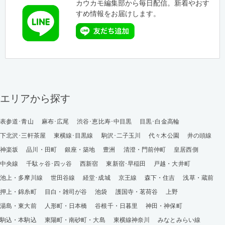
カウカモ編集部から毎日配信。新着やおす
すめ情報をお届けします。
エリアから探す
表参道･青山
麻布･広尾
渋谷･恵比寿･中目黒
目黒･白金高輪
下北沢･三軒茶屋
東横線･目黒線
駒沢･二子玉川
代々木公園
井の頭線
神楽坂
品川・田町
銀座・築地
豊洲
清澄・門前仲町
皇居西側
中央線
千駄ヶ谷･四ッ谷
西新宿
東新宿･早稲田
戸越・大井町
池上・多摩川線
世田谷線
経堂･成城
京王線
森下・住吉
浅草・蔵前
押上・錦糸町
目白・雑司が谷
池袋
護国寺・茗荷谷
上野
湯島・東大前
人形町・日本橋
谷根千・日暮里
神田・神保町
駒込・本駒込
東陽町・南砂町・大島
東横線神奈川
みなとみらい線