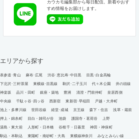
カウカモ編集部から毎日配信。新着やおす
すめ情報をお届けします。
エリアから探す
表参道･青山
麻布･広尾
渋谷･恵比寿･中目黒
目黒･白金高輪
下北沢･三軒茶屋
東横線･目黒線
駒沢･二子玉川
代々木公園
井の頭線
神楽坂
品川・田町
銀座・築地
豊洲
清澄・門前仲町
皇居西側
中央線
千駄ヶ谷･四ッ谷
西新宿
東新宿･早稲田
戸越・大井町
池上・多摩川線
世田谷線
経堂･成城
京王線
森下・住吉
浅草・蔵前
押上・錦糸町
目白・雑司が谷
池袋
護国寺・茗荷谷
上野
湯島・東大前
人形町・日本橋
谷根千・日暮里
神田・神保町
駒込・本駒込
東陽町・南砂町・大島
東横線神奈川
みなとみらい線