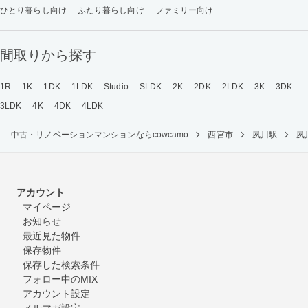
ひとり暮らし向け
ふたり暮らし向け
ファミリー向け
間取りから探す
1R
1K
1DK
1LDK
Studio
SLDK
2K
2DK
2LDK
3K
3DK
3LDK
4K
4DK
4LDK
中古・リノベーションマンションならcowcamo
西宮市
夙川駅
夙
アカウント
マイページ
お知らせ
最近見た物件
保存物件
保存した検索条件
フォロー中のMIX
アカウント設定
メルマガ設定