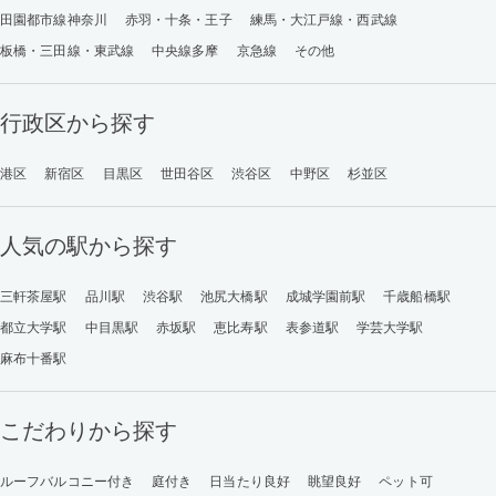
田園都市線神奈川
赤羽・十条・王子
練馬・大江戸線・西武線
板橋・三田線・東武線
中央線多摩
京急線
その他
行政区から探す
港区
新宿区
目黒区
世田谷区
渋谷区
中野区
杉並区
人気の駅から探す
三軒茶屋駅
品川駅
渋谷駅
池尻大橋駅
成城学園前駅
千歳船橋駅
都立大学駅
中目黒駅
赤坂駅
恵比寿駅
表参道駅
学芸大学駅
麻布十番駅
こだわりから探す
ルーフバルコニー付き
庭付き
日当たり良好
眺望良好
ペット可