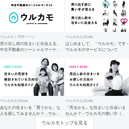
ウルカモ｜TOPページ
ウルカモ公式note
売り出し前の住まいと出会える、
はじめまして、「ウルカモ」です -
中古不動産のソーシャルマーケッ
ウルカモのサービスについて
ト
ウルカモ公式note
ウルカモ公式note
あなたの住まいを「買うかも」な
「売るかも」な住まいと出会いま
人を探してみませんか？ - ウルカ
せんか？ - ウルカモの使い方（買
モの使い方（売主さま向け）
主さま向け）
ウルカモトップを見る