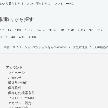
ひとり暮らし向け
ふたり暮らし向け
ファミリー向け
間取りから探す
1R
1K
1DK
1LDK
Studio
SLDK
2K
2DK
2LDK
3K
3DK
3LDK
4K
4DK
4LDK
中古・リノベーションマンションならcowcamo
大阪市北区
天神橋筋
アカウント
マイページ
お知らせ
最近見た物件
保存物件
保存した検索条件
フォロー中のMIX
アカウント設定
メルマガ設定