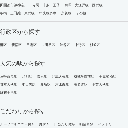
田園都市線神奈川
赤羽・十条・王子
練馬・大江戸線・西武線
板橋・三田線・東武線
中央線多摩
京急線
その他
行政区から探す
港区
新宿区
目黒区
世田谷区
渋谷区
中野区
杉並区
人気の駅から探す
三軒茶屋駅
品川駅
渋谷駅
池尻大橋駅
成城学園前駅
千歳船橋駅
都立大学駅
中目黒駅
赤坂駅
恵比寿駅
表参道駅
学芸大学駅
麻布十番駅
こだわりから探す
ルーフバルコニー付き
庭付き
日当たり良好
眺望良好
ペット可