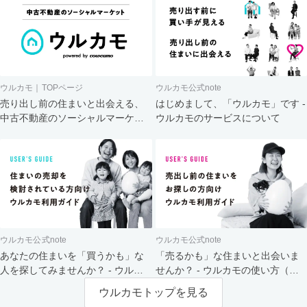
ウルカモ｜TOPページ
ウルカモ公式note
売り出し前の住まいと出会える、
はじめまして、「ウルカモ」です -
中古不動産のソーシャルマーケッ
ウルカモのサービスについて
ト
ウルカモ公式note
ウルカモ公式note
あなたの住まいを「買うかも」な
「売るかも」な住まいと出会いま
人を探してみませんか？ - ウルカ
せんか？ - ウルカモの使い方（買
モの使い方（売主さま向け）
主さま向け）
ウルカモトップを見る