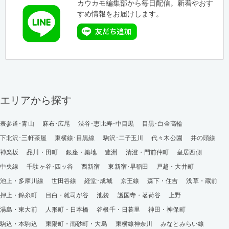
カウカモ編集部から毎日配信。新着やおす
すめ情報をお届けします。
エリアから探す
表参道･青山
麻布･広尾
渋谷･恵比寿･中目黒
目黒･白金高輪
下北沢･三軒茶屋
東横線･目黒線
駒沢･二子玉川
代々木公園
井の頭線
神楽坂
品川・田町
銀座・築地
豊洲
清澄・門前仲町
皇居西側
中央線
千駄ヶ谷･四ッ谷
西新宿
東新宿･早稲田
戸越・大井町
池上・多摩川線
世田谷線
経堂･成城
京王線
森下・住吉
浅草・蔵前
押上・錦糸町
目白・雑司が谷
池袋
護国寺・茗荷谷
上野
湯島・東大前
人形町・日本橋
谷根千・日暮里
神田・神保町
駒込・本駒込
東陽町・南砂町・大島
東横線神奈川
みなとみらい線