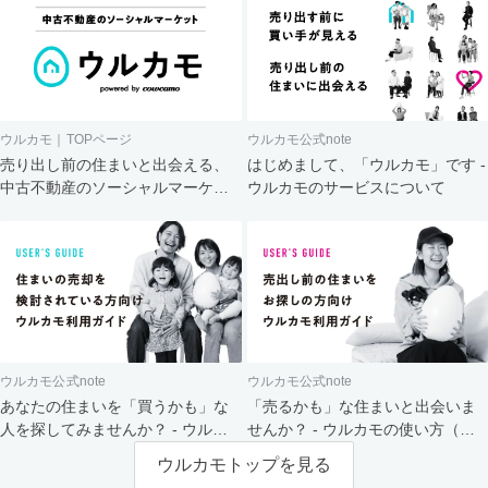
ウルカモ｜TOPページ
ウルカモ公式note
売り出し前の住まいと出会える、
はじめまして、「ウルカモ」です -
中古不動産のソーシャルマーケッ
ウルカモのサービスについて
ト
ウルカモ公式note
ウルカモ公式note
あなたの住まいを「買うかも」な
「売るかも」な住まいと出会いま
人を探してみませんか？ - ウルカ
せんか？ - ウルカモの使い方（買
モの使い方（売主さま向け）
主さま向け）
ウルカモトップを見る