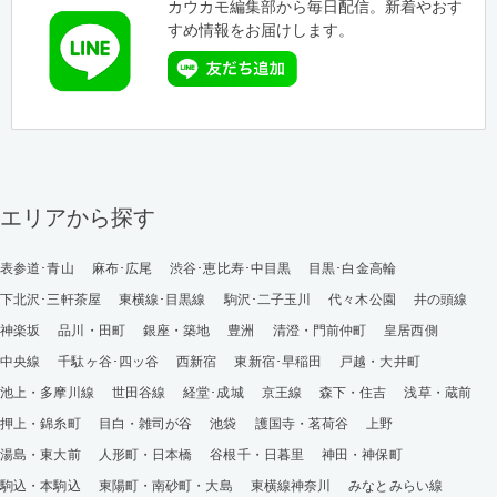
カウカモ編集部から毎日配信。新着やおす
すめ情報をお届けします。
エリアから探す
表参道･青山
麻布･広尾
渋谷･恵比寿･中目黒
目黒･白金高輪
下北沢･三軒茶屋
東横線･目黒線
駒沢･二子玉川
代々木公園
井の頭線
神楽坂
品川・田町
銀座・築地
豊洲
清澄・門前仲町
皇居西側
中央線
千駄ヶ谷･四ッ谷
西新宿
東新宿･早稲田
戸越・大井町
池上・多摩川線
世田谷線
経堂･成城
京王線
森下・住吉
浅草・蔵前
押上・錦糸町
目白・雑司が谷
池袋
護国寺・茗荷谷
上野
湯島・東大前
人形町・日本橋
谷根千・日暮里
神田・神保町
駒込・本駒込
東陽町・南砂町・大島
東横線神奈川
みなとみらい線