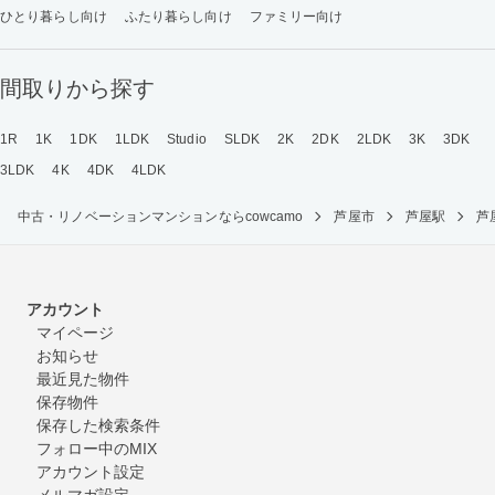
ひとり暮らし向け
ふたり暮らし向け
ファミリー向け
間取りから探す
1R
1K
1DK
1LDK
Studio
SLDK
2K
2DK
2LDK
3K
3DK
3LDK
4K
4DK
4LDK
中古・リノベーションマンションならcowcamo
芦屋市
芦屋駅
芦
アカウント
マイページ
お知らせ
最近見た物件
保存物件
保存した検索条件
フォロー中のMIX
アカウント設定
メルマガ設定