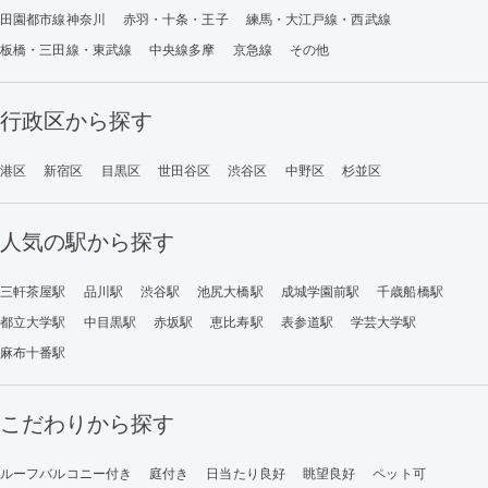
田園都市線神奈川
赤羽・十条・王子
練馬・大江戸線・西武線
板橋・三田線・東武線
中央線多摩
京急線
その他
行政区から探す
港区
新宿区
目黒区
世田谷区
渋谷区
中野区
杉並区
人気の駅から探す
三軒茶屋駅
品川駅
渋谷駅
池尻大橋駅
成城学園前駅
千歳船橋駅
都立大学駅
中目黒駅
赤坂駅
恵比寿駅
表参道駅
学芸大学駅
麻布十番駅
こだわりから探す
ルーフバルコニー付き
庭付き
日当たり良好
眺望良好
ペット可