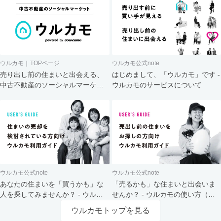
ウルカモ｜TOPページ
ウルカモ公式note
売り出し前の住まいと出会える、
はじめまして、「ウルカモ」です -
中古不動産のソーシャルマーケッ
ウルカモのサービスについて
ト
ウルカモ公式note
ウルカモ公式note
あなたの住まいを「買うかも」な
「売るかも」な住まいと出会いま
人を探してみませんか？ - ウルカ
せんか？ - ウルカモの使い方（買
モの使い方（売主さま向け）
主さま向け）
ウルカモトップを見る