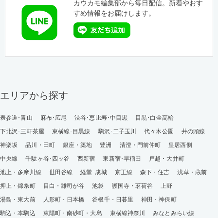
カウカモ編集部から毎日配信。新着やおす
すめ情報をお届けします。
エリアから探す
表参道･青山
麻布･広尾
渋谷･恵比寿･中目黒
目黒･白金高輪
下北沢･三軒茶屋
東横線･目黒線
駒沢･二子玉川
代々木公園
井の頭線
神楽坂
品川・田町
銀座・築地
豊洲
清澄・門前仲町
皇居西側
中央線
千駄ヶ谷･四ッ谷
西新宿
東新宿･早稲田
戸越・大井町
池上・多摩川線
世田谷線
経堂･成城
京王線
森下・住吉
浅草・蔵前
押上・錦糸町
目白・雑司が谷
池袋
護国寺・茗荷谷
上野
湯島・東大前
人形町・日本橋
谷根千・日暮里
神田・神保町
駒込・本駒込
東陽町・南砂町・大島
東横線神奈川
みなとみらい線