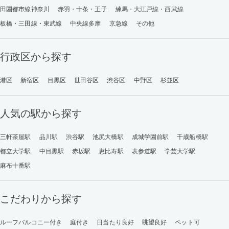
田園都市線神奈川
赤羽・十条・王子
練馬・大江戸線・西武線
板橋・三田線・東武線
中央線多摩
京急線
その他
行政区から探す
港区
新宿区
目黒区
世田谷区
渋谷区
中野区
杉並区
人気の駅から探す
三軒茶屋駅
品川駅
渋谷駅
池尻大橋駅
成城学園前駅
千歳船橋駅
都立大学駅
中目黒駅
赤坂駅
恵比寿駅
表参道駅
学芸大学駅
麻布十番駅
こだわりから探す
ルーフバルコニー付き
庭付き
日当たり良好
眺望良好
ペット可