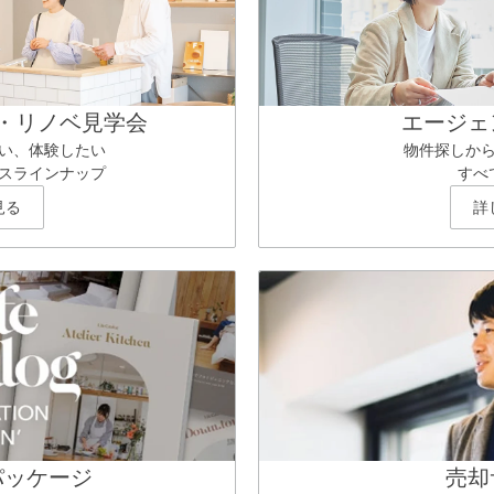
・リノベ見学会
エージェ
い、体験したい
物件探しか
スラインナップ
すべ
見る
詳
パッケージ
売却