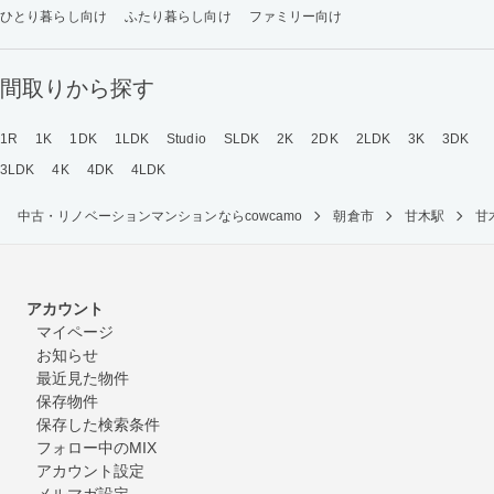
ひとり暮らし向け
ふたり暮らし向け
ファミリー向け
間取りから探す
1R
1K
1DK
1LDK
Studio
SLDK
2K
2DK
2LDK
3K
3DK
3LDK
4K
4DK
4LDK
中古・リノベーションマンションならcowcamo
朝倉市
甘木駅
甘
アカウント
マイページ
お知らせ
最近見た物件
保存物件
保存した検索条件
フォロー中のMIX
アカウント設定
メルマガ設定