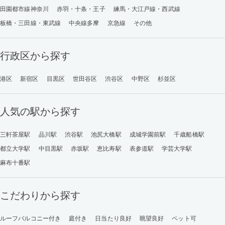
田園都市線神奈川
赤羽・十条・王子
練馬・大江戸線・西武線
板橋・三田線・東武線
中央線多摩
京急線
その他
行政区から探す
港区
新宿区
目黒区
世田谷区
渋谷区
中野区
杉並区
人気の駅から探す
三軒茶屋駅
品川駅
渋谷駅
池尻大橋駅
成城学園前駅
千歳船橋駅
都立大学駅
中目黒駅
赤坂駅
恵比寿駅
表参道駅
学芸大学駅
麻布十番駅
こだわりから探す
ルーフバルコニー付き
庭付き
日当たり良好
眺望良好
ペット可