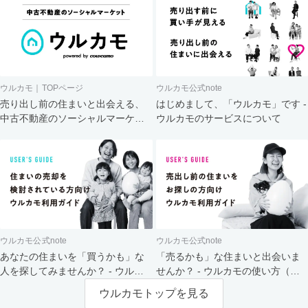
ウルカモ｜TOPページ
ウルカモ公式note
売り出し前の住まいと出会える、
はじめまして、「ウルカモ」です -
中古不動産のソーシャルマーケッ
ウルカモのサービスについて
ト
ウルカモ公式note
ウルカモ公式note
あなたの住まいを「買うかも」な
「売るかも」な住まいと出会いま
人を探してみませんか？ - ウルカ
せんか？ - ウルカモの使い方（買
モの使い方（売主さま向け）
主さま向け）
ウルカモトップを見る