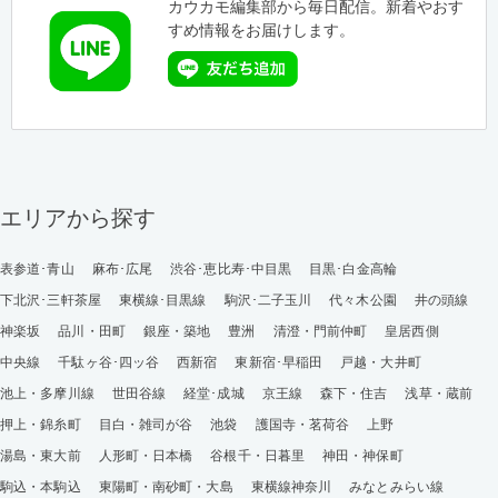
カウカモ編集部から毎日配信。新着やおす
すめ情報をお届けします。
エリアから探す
表参道･青山
麻布･広尾
渋谷･恵比寿･中目黒
目黒･白金高輪
下北沢･三軒茶屋
東横線･目黒線
駒沢･二子玉川
代々木公園
井の頭線
神楽坂
品川・田町
銀座・築地
豊洲
清澄・門前仲町
皇居西側
中央線
千駄ヶ谷･四ッ谷
西新宿
東新宿･早稲田
戸越・大井町
池上・多摩川線
世田谷線
経堂･成城
京王線
森下・住吉
浅草・蔵前
押上・錦糸町
目白・雑司が谷
池袋
護国寺・茗荷谷
上野
湯島・東大前
人形町・日本橋
谷根千・日暮里
神田・神保町
駒込・本駒込
東陽町・南砂町・大島
東横線神奈川
みなとみらい線