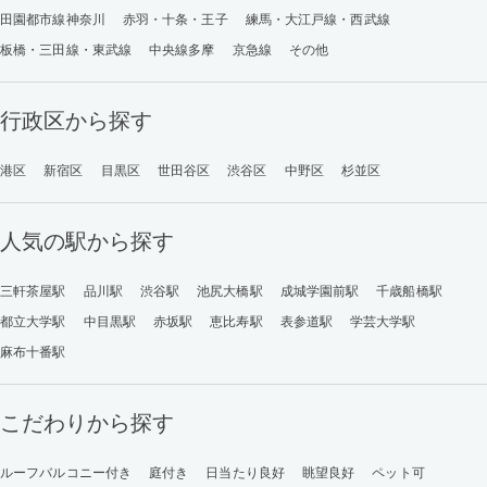
田園都市線神奈川
赤羽・十条・王子
練馬・大江戸線・西武線
板橋・三田線・東武線
中央線多摩
京急線
その他
行政区から探す
港区
新宿区
目黒区
世田谷区
渋谷区
中野区
杉並区
人気の駅から探す
三軒茶屋駅
品川駅
渋谷駅
池尻大橋駅
成城学園前駅
千歳船橋駅
都立大学駅
中目黒駅
赤坂駅
恵比寿駅
表参道駅
学芸大学駅
麻布十番駅
こだわりから探す
ルーフバルコニー付き
庭付き
日当たり良好
眺望良好
ペット可