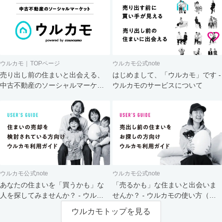
ウルカモ｜TOPページ
ウルカモ公式note
売り出し前の住まいと出会える、
はじめまして、「ウルカモ」です -
中古不動産のソーシャルマーケッ
ウルカモのサービスについて
ト
ウルカモ公式note
ウルカモ公式note
あなたの住まいを「買うかも」な
「売るかも」な住まいと出会いま
人を探してみませんか？ - ウルカ
せんか？ - ウルカモの使い方（買
モの使い方（売主さま向け）
主さま向け）
ウルカモトップを見る