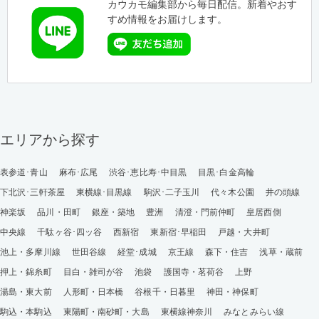
カウカモ編集部から毎日配信。新着やおす
すめ情報をお届けします。
エリアから探す
表参道･青山
麻布･広尾
渋谷･恵比寿･中目黒
目黒･白金高輪
下北沢･三軒茶屋
東横線･目黒線
駒沢･二子玉川
代々木公園
井の頭線
神楽坂
品川・田町
銀座・築地
豊洲
清澄・門前仲町
皇居西側
中央線
千駄ヶ谷･四ッ谷
西新宿
東新宿･早稲田
戸越・大井町
池上・多摩川線
世田谷線
経堂･成城
京王線
森下・住吉
浅草・蔵前
押上・錦糸町
目白・雑司が谷
池袋
護国寺・茗荷谷
上野
湯島・東大前
人形町・日本橋
谷根千・日暮里
神田・神保町
駒込・本駒込
東陽町・南砂町・大島
東横線神奈川
みなとみらい線