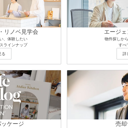
・リノベ見学会
エージェ
い、体験したい
物件探しか
スラインナップ
すべ
見る
詳
パッケージ
売却