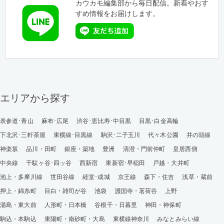
カウカモ編集部から毎日配信。新着やおす
すめ情報をお届けします。
エリアから探す
表参道･青山
麻布･広尾
渋谷･恵比寿･中目黒
目黒･白金高輪
下北沢･三軒茶屋
東横線･目黒線
駒沢･二子玉川
代々木公園
井の頭線
神楽坂
品川・田町
銀座・築地
豊洲
清澄・門前仲町
皇居西側
中央線
千駄ヶ谷･四ッ谷
西新宿
東新宿･早稲田
戸越・大井町
池上・多摩川線
世田谷線
経堂･成城
京王線
森下・住吉
浅草・蔵前
押上・錦糸町
目白・雑司が谷
池袋
護国寺・茗荷谷
上野
湯島・東大前
人形町・日本橋
谷根千・日暮里
神田・神保町
駒込・本駒込
東陽町・南砂町・大島
東横線神奈川
みなとみらい線