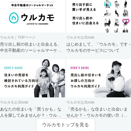
ウルカモ｜TOPページ
ウルカモ公式note
売り出し前の住まいと出会える、
はじめまして、「ウルカモ」です -
中古不動産のソーシャルマーケッ
ウルカモのサービスについて
ト
ウルカモ公式note
ウルカモ公式note
あなたの住まいを「買うかも」な
「売るかも」な住まいと出会いま
人を探してみませんか？ - ウルカ
せんか？ - ウルカモの使い方（買
モの使い方（売主さま向け）
主さま向け）
ウルカモトップを見る