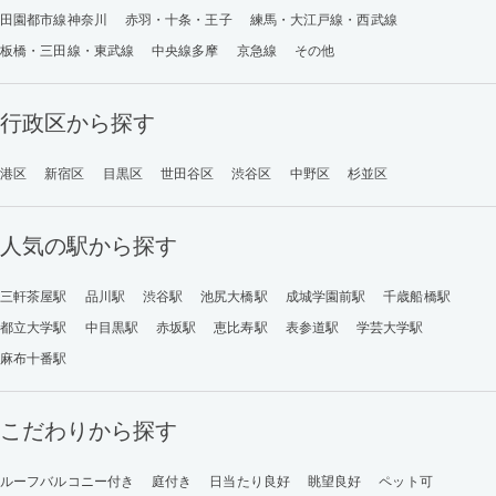
田園都市線神奈川
赤羽・十条・王子
練馬・大江戸線・西武線
板橋・三田線・東武線
中央線多摩
京急線
その他
行政区から探す
港区
新宿区
目黒区
世田谷区
渋谷区
中野区
杉並区
人気の駅から探す
三軒茶屋駅
品川駅
渋谷駅
池尻大橋駅
成城学園前駅
千歳船橋駅
都立大学駅
中目黒駅
赤坂駅
恵比寿駅
表参道駅
学芸大学駅
麻布十番駅
こだわりから探す
ルーフバルコニー付き
庭付き
日当たり良好
眺望良好
ペット可