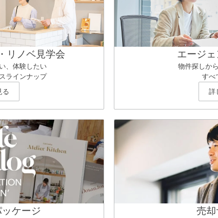
・リノベ見学会
エージェ
い、体験したい
物件探しか
スラインナップ
すべ
見る
詳
パッケージ
売却