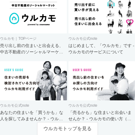
ウルカモ｜TOPページ
ウルカモ公式note
売り出し前の住まいと出会える、
はじめまして、「ウルカモ」です -
中古不動産のソーシャルマーケッ
ウルカモのサービスについて
ト
ウルカモ公式note
ウルカモ公式note
あなたの住まいを「買うかも」な
「売るかも」な住まいと出会いま
人を探してみませんか？ - ウルカ
せんか？ - ウルカモの使い方（買
モの使い方（売主さま向け）
主さま向け）
ウルカモトップを見る