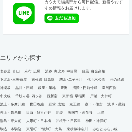
カウカモ編集部から毎日配信。新着やおす
すめ情報をお届けします。
エリアから探す
表参道･青山
麻布･広尾
渋谷･恵比寿･中目黒
目黒･白金高輪
下北沢･三軒茶屋
東横線･目黒線
駒沢･二子玉川
代々木公園
井の頭線
神楽坂
品川・田町
銀座・築地
豊洲
清澄・門前仲町
皇居西側
中央線
千駄ヶ谷･四ッ谷
西新宿
東新宿･早稲田
戸越・大井町
池上・多摩川線
世田谷線
経堂･成城
京王線
森下・住吉
浅草・蔵前
押上・錦糸町
目白・雑司が谷
池袋
護国寺・茗荷谷
上野
湯島・東大前
人形町・日本橋
谷根千・日暮里
神田・神保町
駒込・本駒込
東陽町・南砂町・大島
東横線神奈川
みなとみらい線