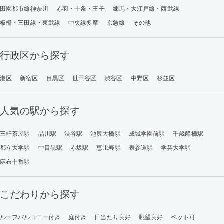
田園都市線神奈川
赤羽・十条・王子
練馬・大江戸線・西武線
板橋・三田線・東武線
中央線多摩
京急線
その他
行政区から探す
港区
新宿区
目黒区
世田谷区
渋谷区
中野区
杉並区
人気の駅から探す
三軒茶屋駅
品川駅
渋谷駅
池尻大橋駅
成城学園前駅
千歳船橋駅
都立大学駅
中目黒駅
赤坂駅
恵比寿駅
表参道駅
学芸大学駅
麻布十番駅
こだわりから探す
ルーフバルコニー付き
庭付き
日当たり良好
眺望良好
ペット可