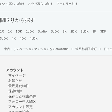
ひとり暮らし向け
ふたり暮らし向け
ファミリー向け
間取りから探す
1R
1K
1DK
1LDK
Studio
SLDK
2K
2DK
2LDK
3K
3DK
3LDK
4K
4DK
4LDK
中古・リノベーションマンションならcowcamo
常呂郡訓子府町
日ノ
アカウント
マイページ
お知らせ
最近見た物件
保存物件
保存した検索条件
フォロー中のMIX
アカウント設定
メルマガ設定