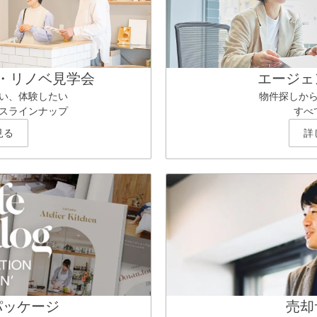
・リノベ見学会
エージェ
い、体験したい
物件探しか
スラインナップ
すべ
見る
詳
パッケージ
売却