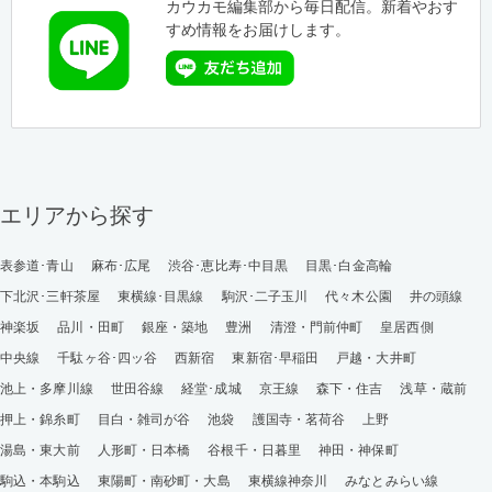
カウカモ編集部から毎日配信。新着やおす
すめ情報をお届けします。
エリアから探す
表参道･青山
麻布･広尾
渋谷･恵比寿･中目黒
目黒･白金高輪
下北沢･三軒茶屋
東横線･目黒線
駒沢･二子玉川
代々木公園
井の頭線
神楽坂
品川・田町
銀座・築地
豊洲
清澄・門前仲町
皇居西側
中央線
千駄ヶ谷･四ッ谷
西新宿
東新宿･早稲田
戸越・大井町
池上・多摩川線
世田谷線
経堂･成城
京王線
森下・住吉
浅草・蔵前
押上・錦糸町
目白・雑司が谷
池袋
護国寺・茗荷谷
上野
湯島・東大前
人形町・日本橋
谷根千・日暮里
神田・神保町
駒込・本駒込
東陽町・南砂町・大島
東横線神奈川
みなとみらい線