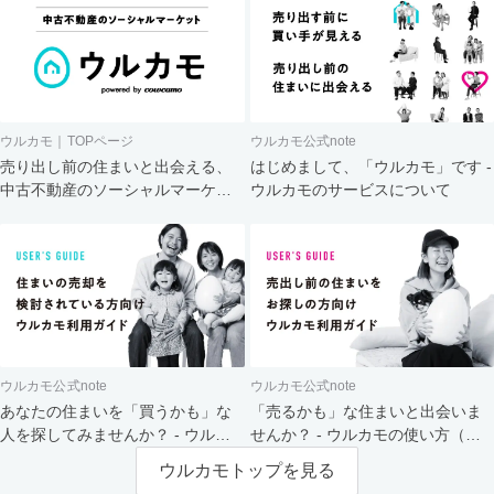
ウルカモ｜TOPページ
ウルカモ公式note
売り出し前の住まいと出会える、
はじめまして、「ウルカモ」です -
中古不動産のソーシャルマーケッ
ウルカモのサービスについて
ト
ウルカモ公式note
ウルカモ公式note
あなたの住まいを「買うかも」な
「売るかも」な住まいと出会いま
人を探してみませんか？ - ウルカ
せんか？ - ウルカモの使い方（買
モの使い方（売主さま向け）
主さま向け）
ウルカモトップを見る