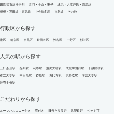
田園都市線神奈川
赤羽・十条・王子
練馬・大江戸線・西武線
板橋・三田線・東武線
中央線多摩
京急線
その他
行政区から探す
港区
新宿区
目黒区
世田谷区
渋谷区
中野区
杉並区
人気の駅から探す
三軒茶屋駅
品川駅
渋谷駅
池尻大橋駅
成城学園前駅
千歳船橋駅
都立大学駅
中目黒駅
赤坂駅
恵比寿駅
表参道駅
学芸大学駅
麻布十番駅
こだわりから探す
ルーフバルコニー付き
庭付き
日当たり良好
眺望良好
ペット可