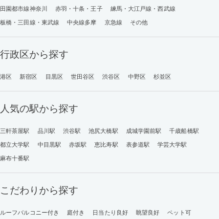
田園都市線神奈川
赤羽・十条・王子
練馬・大江戸線・西武線
板橋・三田線・東武線
中央線多摩
京急線
その他
行政区から探す
港区
新宿区
目黒区
世田谷区
渋谷区
中野区
杉並区
人気の駅から探す
三軒茶屋駅
品川駅
渋谷駅
池尻大橋駅
成城学園前駅
千歳船橋駅
都立大学駅
中目黒駅
赤坂駅
恵比寿駅
表参道駅
学芸大学駅
麻布十番駅
こだわりから探す
ルーフバルコニー付き
庭付き
日当たり良好
眺望良好
ペット可