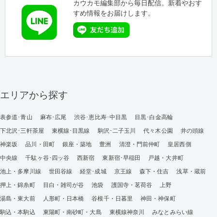
カウカモ編集部から毎日配信。新着やおす
すめ情報をお届けします。
エリアから探す
表参道･青山
麻布･広尾
渋谷･恵比寿･中目黒
目黒･白金高輪
下北沢･三軒茶屋
東横線･目黒線
駒沢･二子玉川
代々木公園
井の頭線
神楽坂
品川・田町
銀座・築地
豊洲
清澄・門前仲町
皇居西側
中央線
千駄ヶ谷･四ッ谷
西新宿
東新宿･早稲田
戸越・大井町
池上・多摩川線
世田谷線
経堂･成城
京王線
森下・住吉
浅草・蔵前
押上・錦糸町
目白・雑司が谷
池袋
護国寺・茗荷谷
上野
湯島・東大前
人形町・日本橋
谷根千・日暮里
神田・神保町
駒込・本駒込
東陽町・南砂町・大島
東横線神奈川
みなとみらい線