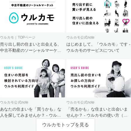
ウルカモ｜TOPページ
ウルカモ公式note
売り出し前の住まいと出会える、
はじめまして、「ウルカモ」です -
中古不動産のソーシャルマーケッ
ウルカモのサービスについて
ト
ウルカモ公式note
ウルカモ公式note
あなたの住まいを「買うかも」な
「売るかも」な住まいと出会いま
人を探してみませんか？ - ウルカ
せんか？ - ウルカモの使い方（買
モの使い方（売主さま向け）
主さま向け）
ウルカモトップを見る