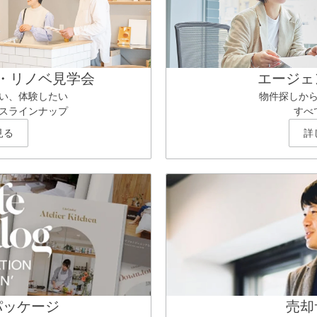
・リノベ見学会
エージェ
い、体験したい
物件探しか
スラインナップ
すべ
見る
詳
パッケージ
売却