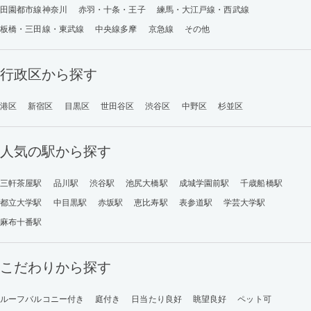
田園都市線神奈川
赤羽・十条・王子
練馬・大江戸線・西武線
板橋・三田線・東武線
中央線多摩
京急線
その他
行政区から探す
港区
新宿区
目黒区
世田谷区
渋谷区
中野区
杉並区
人気の駅から探す
三軒茶屋駅
品川駅
渋谷駅
池尻大橋駅
成城学園前駅
千歳船橋駅
都立大学駅
中目黒駅
赤坂駅
恵比寿駅
表参道駅
学芸大学駅
麻布十番駅
こだわりから探す
ルーフバルコニー付き
庭付き
日当たり良好
眺望良好
ペット可