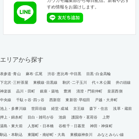
カウカモ編集部から毎日配信。新着やおす
すめ情報をお届けします。
エリアから探す
表参道･青山
麻布･広尾
渋谷･恵比寿･中目黒
目黒･白金高輪
下北沢･三軒茶屋
東横線･目黒線
駒沢･二子玉川
代々木公園
井の頭線
神楽坂
品川・田町
銀座・築地
豊洲
清澄・門前仲町
皇居西側
中央線
千駄ヶ谷･四ッ谷
西新宿
東新宿･早稲田
戸越・大井町
池上・多摩川線
世田谷線
経堂･成城
京王線
森下・住吉
浅草・蔵前
押上・錦糸町
目白・雑司が谷
池袋
護国寺・茗荷谷
上野
湯島・東大前
人形町・日本橋
谷根千・日暮里
神田・神保町
駒込・本駒込
東陽町・南砂町・大島
東横線神奈川
みなとみらい線