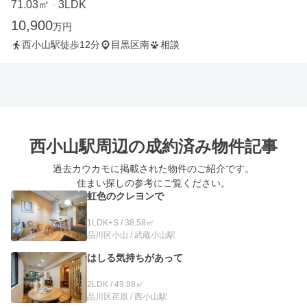
71.03㎡
3LDK
・
10,900
万円
西小山駅徒歩12分
目黒区南
相談
西小山駅周辺の
成約済み物件記事
過去カウカモに掲載された物件のご紹介です。
住まい探しの参考にご覧ください。
虹色のクレヨンで
1LDK+S / 38.58㎡
品川区小山 / 武蔵小山駅
はしる気持ちがあって
2LDK / 49.88㎡
品川区荏原 / 西小山駅