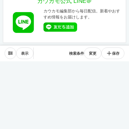
カウカモ公式 LINE＠
カウカモ編集部から毎日配信。新着やおす
すめ情報をお届けします。
表示
検索条件
変更
保存
エリアから探す
表参道･青山
麻布･広尾
渋谷･恵比寿･中目黒
目黒･白金高輪
下北沢･三軒茶屋
東横線･目黒線
駒沢･二子玉川
代々木公園
井の頭線
神楽坂
品川・田町
銀座・築地
豊洲
清澄・門前仲町
皇居西側
中央線
千駄ヶ谷･四ッ谷
西新宿
東新宿･早稲田
戸越・大井町
池上・多摩川線
世田谷線
経堂･成城
京王線
森下・住吉
浅草・蔵前
押上・錦糸町
目白・雑司が谷
池袋
護国寺・茗荷谷
上野
湯島・東大前
人形町・日本橋
谷根千・日暮里
神田・神保町