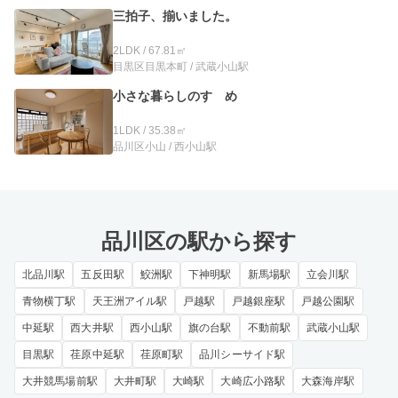
三拍子、揃いました。
2LDK / 67.81㎡
目黒区目黒本町 / 武蔵小山駅
小さな暮らしのすゝめ
1LDK / 35.38㎡
品川区小山 / 西小山駅
品川区の駅から探す
北品川駅
五反田駅
鮫洲駅
下神明駅
新馬場駅
立会川駅
青物横丁駅
天王洲アイル駅
戸越駅
戸越銀座駅
戸越公園駅
中延駅
西大井駅
西小山駅
旗の台駅
不動前駅
武蔵小山駅
目黒駅
荏原中延駅
荏原町駅
品川シーサイド駅
大井競馬場前駅
大井町駅
大崎駅
大崎広小路駅
大森海岸駅