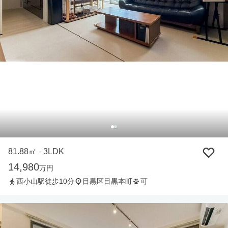
81.88㎡
3LDK
・
14,980
万円
西小山駅徒歩10分
目黒区目黒本町
可